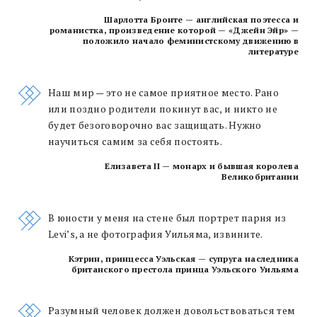
Шарлотта Бронте — английская поэтесса и
романистка, произведение которой — «Джейн Эйр» —
положило начало феминистскому движению в
литературе
Наш мир — это не самое приятное место. Рано
или поздно родители покинут вас, и никто не
будет безоговорочно вас защищать. Нужно
научиться самим за себя постоять.
Елизавета II — монарх и бывшая королева
Великобритании
В юности у меня на стене был портрет парня из
Levi’s, а не фотография Уильяма, извините.
Кэтрин, принцесса Уэльская — супруга наследника
британского престола принца Уэльского Уильяма
Разумный человек должен довольствоваться тем