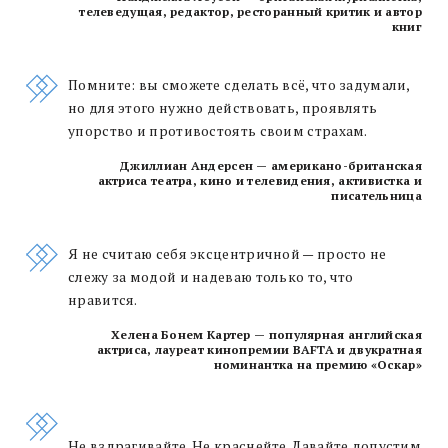
телеведущая, редактор, ресторанный критик и автор
книг
Помните: вы сможете сделать всё, что задумали,
но для этого нужно действовать, проявлять
упорство и противостоять своим страхам.
Джиллиан Андерсен — американо-британская
актриса театра, кино и телевидения, активистка и
писательница
Я не считаю себя эксцентричной — просто не
слежу за модой и надеваю только то, что
нравится.
Хелена Бонем Картер — популярная английская
актриса, лауреат кинопремии BAFTA и двукратная
номинантка на премию «Оскар»
Не вздрагивайте. Не краснейте. Давайте допустим