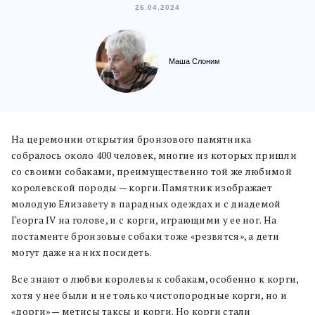
26.04.2024
Маша Слоним
На церемонии открытия бронзового памятника
собралось около 400 человек, многие из которых пришли
со своими собаками, преимущественно той же любимой
королевской породы — корги. Памятник изображает
молодую Елизавету в парадных одеждах и с диадемой
Георга IV на голове, и с корги, играющими у ее ног. На
постаменте бронзовые собаки тоже «резвятся», а дети
могут даже на них посидеть.
Все знают о любви королевы к собакам, особенно к корги,
хотя у нее были и не только чистопородные корги, но и
«дорги» — метисы таксы и корги. Но корги стали