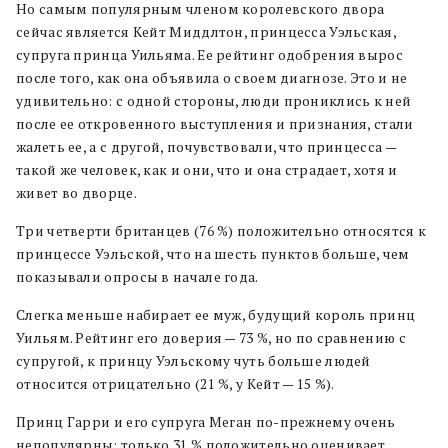
Но самым популярным членом королевского двора
сейчас является Кейт Миддлтон, принцесса Уэльская,
супруга принца Уильяма. Ее рейтинг одобрения вырос
после того, как она объявила о своем диагнозе. Это и не
удивительно: с одной стороны, люди прониклись к ней
после ее откровенного выступления и признания, стали
жалеть ее, а с другой, почувствовали, что принцесса —
такой же человек, как и они, что и она страдает, хотя и
живет во дворце.
Три четверти британцев (76 %) положительно относятся к
принцессе Уэльской, что на шесть пунктов больше, чем
показывали опросы в начале года.
Слегка меньше набирает ее муж, будущий король принц
Уильям. Рейтинг его доверия — 73 %, но по сравнению с
супругой, к принцу Уэльскому чуть больше людей
относится отрицательно (21 %, у Кейт — 15 %).
Принц Гарри и его супруга Меган по-прежнему очень
непопулярны: только 31 % положительно оценивает