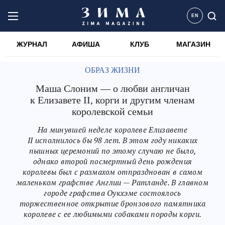
EN
ЖУРНАЛ
АФИША
КЛУБ
МАГАЗИН
ОБРАЗ ЖИЗНИ
Маша Слоним — о любви англичан
к Елизавете II, корги и другим членам
королевской семьи
На минувшей неделе королеве Елизавете
II исполнилось бы 98 лет. В этом году никаких
пышных церемоний по этому случаю не было,
однако второй посмертный день рождения
королевы был с размахом отпразднован в самом
маленьком графстве Англии — Ратланде. В главном
городе графства Оукхэме состоялось
торжественное открытие бронзового памятника
королеве с ее любимыми собаками породы корги.