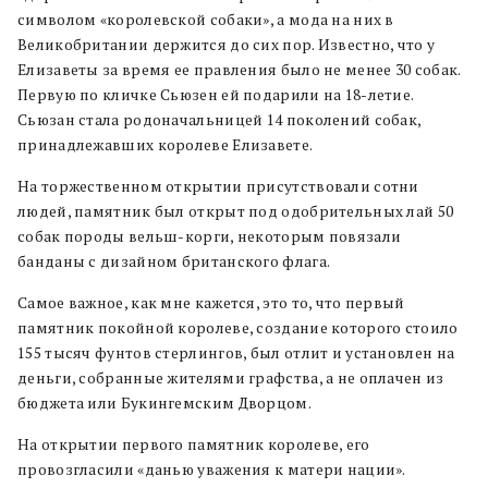
символом «королевской собаки», а мода на них в
Великобритании держится до сих пор. Известно, что у
Елизаветы за время ее правления было не менее 30 собак.
Первую по кличке Сьюзен ей подарили на 18-летие.
Сьюзан стала родоначальницей 14 поколений собак,
принадлежавших королеве Елизавете.
На торжественном открытии присутствовали сотни
людей, памятник был открыт под одобрительных лай 50
собак породы вельш-корги, некоторым повязали
банданы с дизайном британского флага.
Самое важное, как мне кажется, это то, что первый
памятник покойной королеве, создание которого стоило
155 тысяч фунтов стерлингов, был отлит и установлен на
деньги, собранные жителями графства, а не оплачен из
бюджета или Букингемским Дворцом.
На открытии первого памятник королеве, его
провозгласили «данью уважения к матери нации».