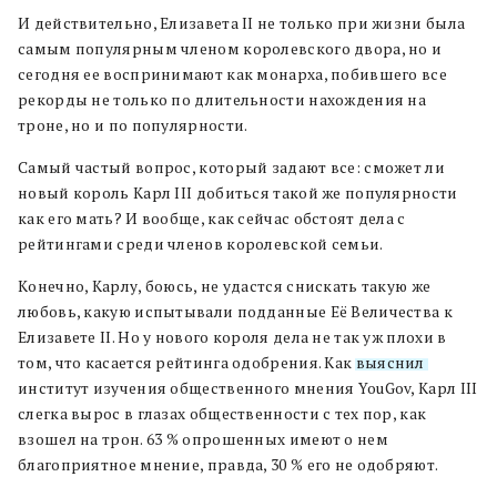
И действительно, Елизавета II не только при жизни была
самым популярным членом королевского двора, но и
сегодня ее воспринимают как монарха, побившего все
рекорды не только по длительности нахождения на
троне, но и по популярности.
Самый частый вопрос, который задают все: сможет ли
новый король Карл III добиться такой же популярности
как его мать? И вообще, как сейчас обстоят дела с
рейтингами среди членов королевской семьи.
Конечно, Карлу, боюсь, не удастся снискать такую же
любовь, какую испытывали подданные Её Величества к
Елизавете II. Но у нового короля дела не так уж плохи в
том, что касается рейтинга одобрения. Как
выяснил
институт изучения общественного мнения YouGov, Карл III
слегка вырос в глазах общественности с тех пор, как
взошел на трон. 63 % опрошенных имеют о нем
благоприятное мнение, правда, 30 % его не одобряют.