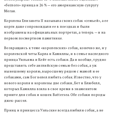
«беглого» принца и 26 % — его американскую супругу
Меган.
Королева Елизавета II называла своих собак «семьей», а ее
корги даже сопровождали ее в поездках и были
изображены на официальных портретах, а теперь — и на
первом посмертном памятнике.
Возвращаясь к теме «королевских» собак, конечно же, и у
королевской четы Карла и Камиллы, и в семье наследного
принца Уильяма и Кейт есть собаки. Да и вообще, трудно
представить себе английскую семью без собак, а уж
нынешнему королю, выросшему рядом с мамой и ее
собаками, сам Бог велел любить собак. Известно, что у
нового короля и королевы две собаки, Бет и Блюбелл,
которых Камилла взяла в свое время в знаменитом
приюте для собак и кошек Battersea. Обе собаки породы
джек-рассел.
Принц и принцесса Уэльские всегда любили собак, а не