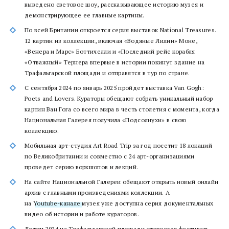
выведено световое шоу, рассказывающее историю музея и
демонстрирующее ее главные картины.
По всей Британии откроется серия выставок National Treasures.
12 картин из коллекции, включая «Водяные Лилии» Моне,
«Венера и Марс» Боттичелли и «Последний рейс корабля
«Отважный» Тернера впервые в истории покинут здание на
Трафальгарской площади и отправятся в тур по стране.
С сентября 2024 по январь 2025 пройдет выставка Van Gogh:
Poets and Lovers. Кураторы обещают собрать уникальный набор
картин Ван Гога со всего мира в честь столетия с момента, когда
Национальная Галерея получила «Подсолнухи» в свою
коллекцию.
Мобильная арт-студия Art Road Trip за год посетит 18 локаций
по Великобритании и совместно с 24 арт-организациями
проведет серию воркшопов и лекций.
На сайте Национальной Галереи обещают открыть новый онлайн
архив с главными произведениями коллекции. А
на
Youtube-канале
музея уже доступна серия документальных
видео об истории и работе кураторов.
Летом 2024 на Трафальгарской площади откроется фестиваль