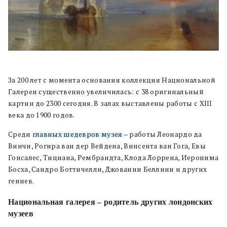
За 200 лет с момента основания коллекция Национальной
Галереи существенно увеличилась: с 38 оригинальный
картин до 2300 сегодня. В залах выставлены работы с XIII
века до 1900 годов.
Среди
главных шедевров музея
– работы Леонардо да
Винчи, Рогира ван дер Вейдена, Винсента ван Гога, Евы
Гонсалес, Тициана, Рембрандта, Клода Лоррена, Иеронима
Босха, Сандро Боттичелли, Джованни Беллини и других
гениев.
Национальная галерея – родитель других лондонских
музеев