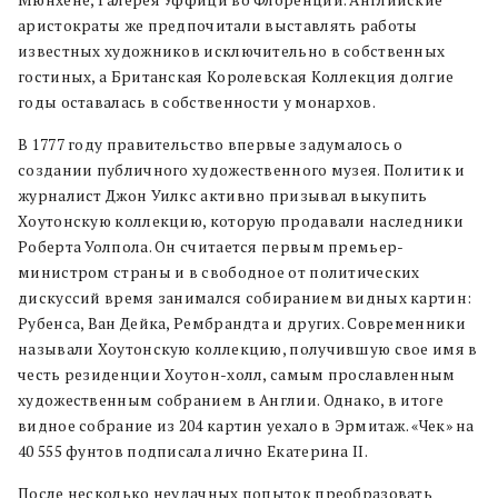
аристократы же предпочитали выставлять работы
известных художников исключительно в собственных
гостиных, а Британская Королевская Коллекция долгие
годы оставалась в собственности у монархов.
В 1777 году правительство впервые задумалось о
создании публичного художественного музея. Политик и
журналист Джон Уилкс активно призывал выкупить
Хоутонскую коллекцию, которую продавали наследники
Роберта Уолпола. Он считается первым премьер-
министром страны и в свободное от политических
дискуссий время занимался собиранием видных картин:
Рубенса, Ван Дейка, Рембрандта и других. Современники
называли Хоутонскую коллекцию, получившую свое имя в
честь резиденции Хоутон-холл, самым прославленным
художественным собранием в Англии. Однако, в итоге
видное собрание из 204 картин уехало в Эрмитаж. «Чек» на
40 555 фунтов подписала лично Екатерина II.
После несколько неудачных попыток преобразовать