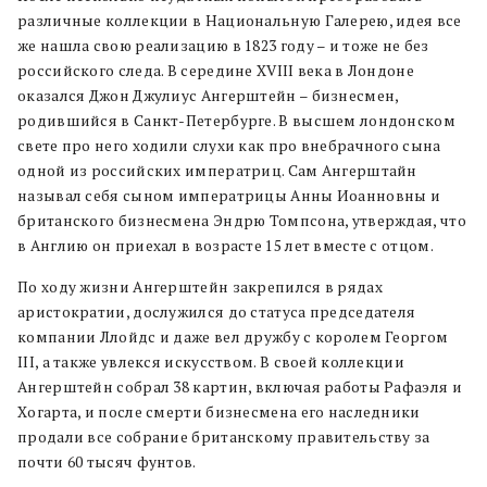
различные коллекции в Национальную Галерею, идея все
же нашла свою реализацию в 1823 году – и тоже не без
российского следа. В середине XVIII века в Лондоне
оказался Джон Джулиус Ангерштейн – бизнесмен,
родившийся в Санкт-Петербурге. В высшем лондонском
свете про него ходили слухи как про внебрачного сына
одной из российских императриц. Сам Ангерштайн
называл себя сыном императрицы Анны Иоанновны и
британского бизнесмена Эндрю Томпсона, утверждая, что
в Англию он приехал в возрасте 15 лет вместе с отцом.
По ходу жизни Ангерштейн закрепился в рядах
аристократии, дослужился до статуса председателя
компании Ллойдс и даже вел дружбу с королем Георгом
III, а также увлекся искусством. В своей коллекции
Ангерштейн собрал 38 картин, включая работы Рафаэля и
Хогарта, и после смерти бизнесмена его наследники
продали все собрание британскому правительству за
почти 60 тысяч фунтов.