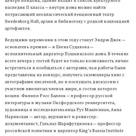
центре Лондона, здание входит в список культурного
наследия II класса — внутри дома можно найти
потрясающий неоклассический лекционный театр
Swedenborg Hall, архив и библиотеку с редкой коллекцией
артефактов.
Ведущими церемонии в этом году станут Эндрю Джек —
основатель премии — и Елена Судакова —
исполнительный директор Пушкинского дома. В течение
всего вечера у гостей будет не только возможность лично
встретиться и пообщаться с авторами, чьи работы были
представлены на конкурс, получить экземпляры книг с
автографами писателей, но и послушать дискуссию с
участием именитых членов жюри, в состав которого
вошли: Филипп Росс Баллок — профессор русской
литературы и музыки Оксфордского университета,
художница и исследовательница Рут Макленнан, Анна
Наринская — автор, журналист и режиссер-
документалист, Гульназ Шарафутдинова — профессор
российской политики и директор King’s Russia Institute