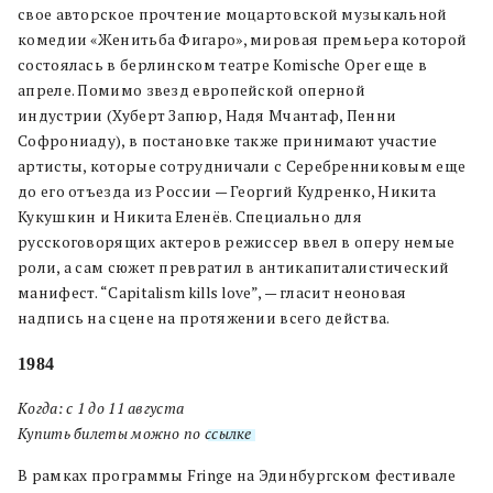
свое авторское прочтение моцартовской музыкальной
комедии «Женитьба Фигаро», мировая премьера которой
состоялась в берлинском театре Komische Oper еще в
апреле. Помимо звезд европейской оперной
индустрии (Хуберт Запюр, Надя Мчантаф, Пенни
Софрониаду), в постановке также принимают участие
артисты, которые сотрудничали с Серебренниковым еще
до его отъезда из России — Георгий Кудренко, Никита
Кукушкин и Никита Еленёв. Специально для
русскоговорящих актеров режиссер ввел в оперу немые
роли, а сам сюжет превратил в антикапиталистический
манифест. “Capitalism kills love”, — гласит неоновая
надпись на сцене на протяжении всего действа.
1984
Когда: с 1 до 11 августа
Купить билеты можно по
ссылке
.
В рамках программы Fringe на Эдинбургском фестивале