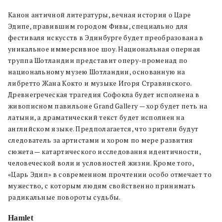
Канон античной литературы, вечная история о Царе
Эдипе, правившим городом Фивы, специально для
фестиваля искусств в Эдинбурге будет преобразована в
уникальное иммерсивное шоу. Национальная оперная
труппа Шотландии представит оперу-променад по
национальному музею Шотландии, основанную на
либретто Жана Кокто и музыке Игоря Стравинского.
Древнегреческая трагедия Софокла будет исполнена в
живописном павильоне Grand Gallery — хор будет петь на
латыни, а драматический текст будет исполнен на
английском языке. Предполагается, что зрители будут
следователь за артистами и хором по мере развития
сюжета — катартического исследования идентичности,
человеческой воли и условностей жизни. Кроме того,
«Царь Эдип» в современном прочтении особо отмечает то
мужество, с которым людям свойственно принимать
радикальные повороты судьбы.
Hamlet