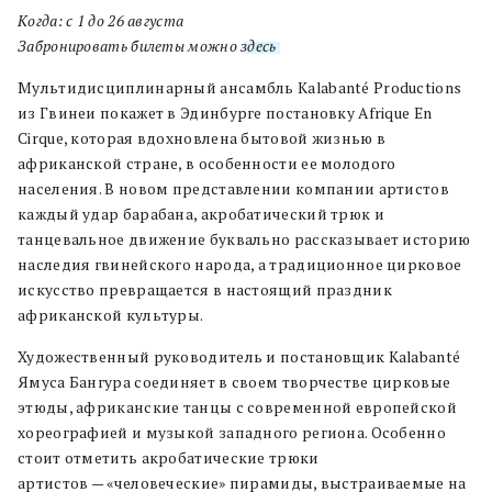
Когда: с 1 до 26 августа
Забронировать билеты можно
здесь
.
Мультидисциплинарный ансамбль Kalabanté Productions
из Гвинеи покажет в Эдинбурге постановку Afrique En
Cirque, которая вдохновлена бытовой жизнью в
африканской стране, в особенности ее молодого
населения. В новом представлении компании артистов
каждый удар барабана, акробатический трюк и
танцевальное движение буквально рассказывает историю
наследия гвинейского народа, а традиционное цирковое
искусство превращается в настоящий праздник
африканской культуры.
Художественный руководитель и постановщик Kalabanté
Ямуса Бангура соединяет в своем творчестве цирковые
этюды, африканские танцы с современной европейской
хореографией и музыкой западного региона. Особенно
стоит отметить акробатические трюки
артистов — «человеческие» пирамиды, выстраиваемые на