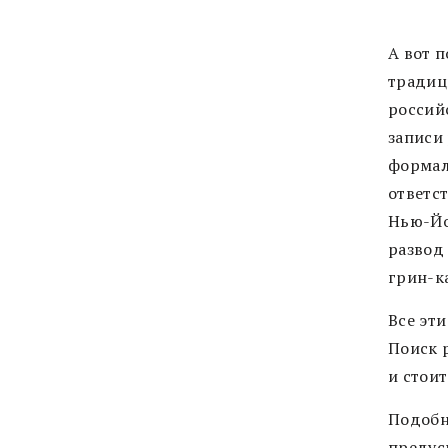
А вот 
традиц
россий
записи
формал
ответс
Нью-Йо
развод 
грин-к
Все эт
Поиск 
и стои
Подобн
предус