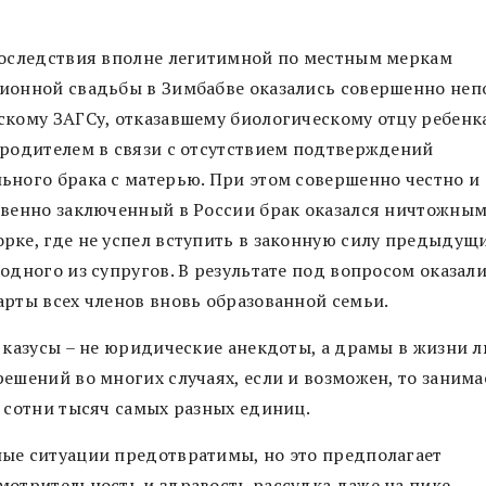
последствия вполне легитимной по местным меркам
ионной свадьбы в Зимбабве оказались совершенно не
скому ЗАГСу, отказавшему биологическому отцу ребенк
 родителем в связи с отсутствием подтверждений
ьного брака с матерью. При этом совершенно честно и
твенно заключенный в России брак оказался ничтожным
рке, где не успел вступить в законную силу предыдущ
одного из супругов. В результате под вопросом оказал
арты всех членов вновь образованной семьи.
и казусы – не юридические анекдоты, а драмы в жизни 
решений во многих случаях, если и возможен, то занима
т сотни тысяч самых разных единиц.
ые ситуации предотвратимы, но это предполагает
мотрительность и здравость рассудка даже на пике