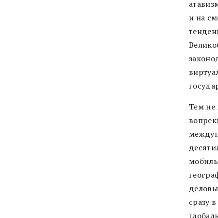
атавиз
и на с
тенден
Велико
законо
виртуал
госуда
Тем не
вопреки
междун
десяти
мобиль
геогра
деловы
сразу в
глобаль