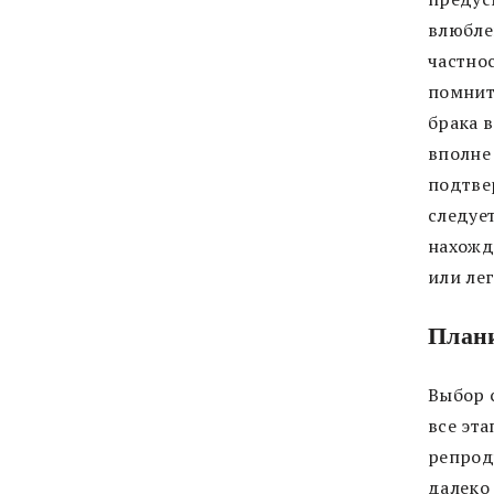
влюблен
частно
помнит
брака в
вполне
подтве
следуе
нахожд
или ле
План
Выбор 
все эт
репрод
далеко 