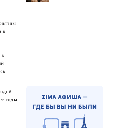
понятны
а в
 в
ий
ись
людей.
ет годы