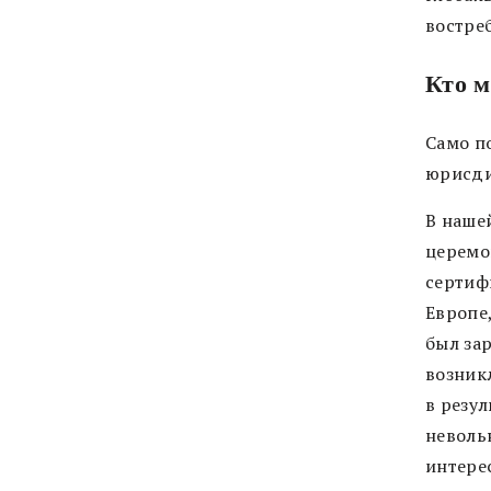
востре
Кто м
Само п
юрисд
В наше
церемо
сертиф
Европе
был зар
возник
в резу
неволь
интере