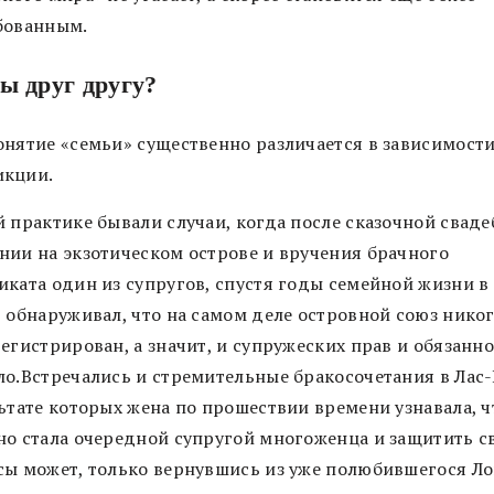
бованным.
ы друг другу?
онятие «семьи» существенно различается в зависимости
икции.
й практике бывали случаи, когда после сказочной свад
нии на экзотическом острове и вручения брачного
иката один из супругов, спустя годы семейной жизни в
, обнаруживал, что на самом деле островной союз никог
егистрирован, а значит, и супружеских прав и обязанно
ло.Встречались и стремительные бракосочетания в Лас-
льтате которых жена по прошествии времени узнавала, ч
но стала очередной супругой многоженца и защитить с
сы может, только вернувшись из уже полюбившегося Л