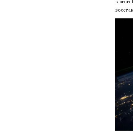
в штат
восста