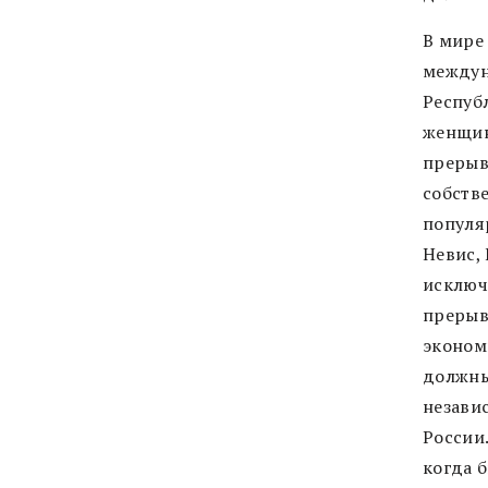
В мире
междун
Респуб
женщин
прерыв
собств
популя
Невис,
исключ
прерыв
эконом
должны
независ
России
когда 