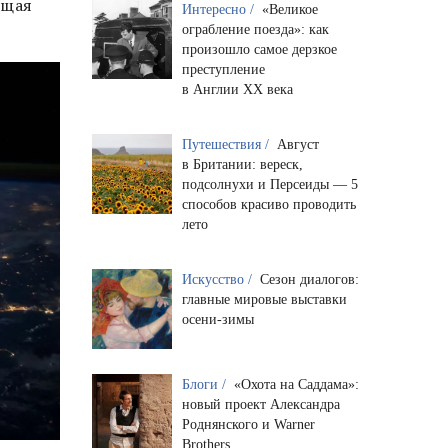
ющая
Интересно /
«Великое
ограбление поезда»: как
произошло самое дерзкое
преступление
в Англии XX века
Путешествия /
Август
в Британии: вереск,
подсолнухи и Персеиды — 5
способов красиво проводить
лето
Искусство /
Сезон диалогов:
главные мировые выставки
осени-зимы
Блоги /
«Охота на Саддама»:
новый проект Александра
Роднянского и Warner
Brothers