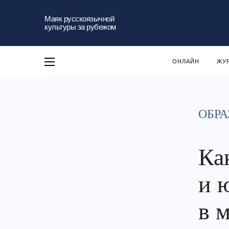
Маяк русскоязычной
культуры за рубежом
ОНЛАЙН
ЖУ
ОБРА
Ка
и 
в 