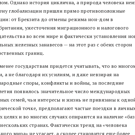
мом. Однако история циклична, а природа человека неи
мену глобализации пришли прямо противоположные
ции: от Брекзита до отмены режима нон-дом в
британии, ужесточения миграционного и налогового
дательства во всем мире и фактически установления н
ьных железных занавесов — на этот раз с обеих сторон
рственных границ.
 менее государствам придется учитывать, что во много
, а не благодаря их усилиям, и даже невзирая на
ародные споры, конфликты и войны, за последние
летия появилось значительное число международных
ных семей, чьи интересы и жизнь не привязаны к одно
фической точке, предполагают частые поездки в личных
х целях и во многих случаях опираются на наличие «ба
 нескольких странах. Фактически тренд на «человека
ного мира» не угасает, а скорее становится еще более