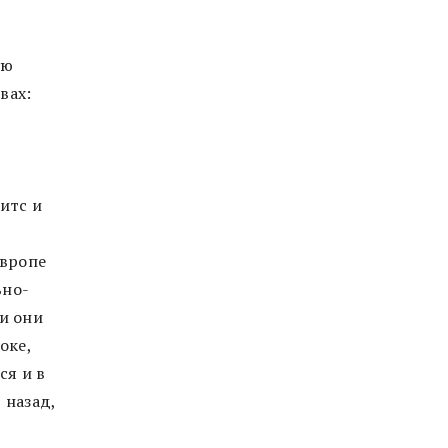
ую
вах:
итс и
Европе
ьно-
и они
оке,
ся и в
 назад,