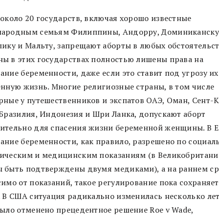
 около 20 государств, включая хорошо известные
ародным семьям Филиппины, Андорру, Доминиканск
лику и Мальту, запрещают аборты в любых обстоятельст
ы в этих государствах полностью лишены права на
ание беременности, даже если это ставит под угрозу их
енную жизнь. Многие религиозные страны, в том числе
рные у путешественников и экспатов ОАЭ, Оман, Сент-К
 Бразилия, Индонезия и Шри Ланка, допускают аборт
ительно для спасения жизни беременной женщины. В 
ание беременности, как правило, разрешено по социал
ическим и медицинским показаниям (в Великобритани
 быть подтверждены двумя медиками), а на раннем ср
имо от показаний, такое регулирование пока сохраняет
. В США ситуация радикально изменилась несколько лет
было отменено прецедентное решение Roe v Wade,