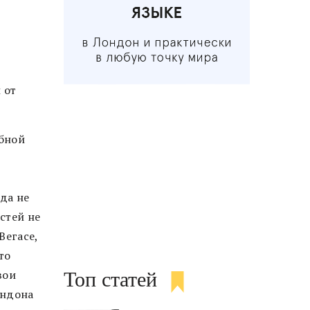
 от
ебной
да не
стей не
Вегасе,
то
вои
Топ статей
ондона