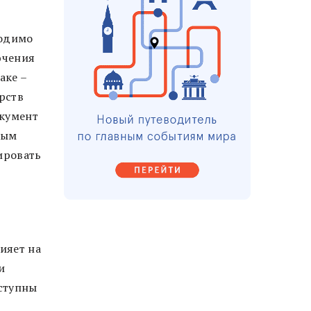
ходимо
ючения
аке –
рств
окумент
тым
ировать
ияет на
и
ступны