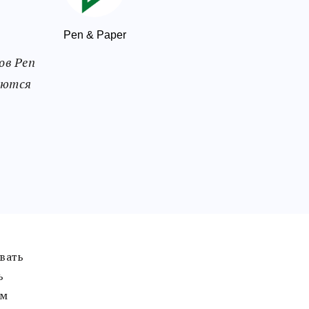
Pen & Paper
ов Pen
аются
вать
ь
ым