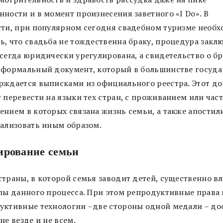
ности и в момент произнесения заветного «I Do». В
сти, при популярном сегодня свадебном туризме необ
ь, что свадьба не тождественна браку, процедура закл
сегда юридически урегулирована, а свидетельство о бр
 формальный документ, который в большинстве госуда
рждается выписками из официального реестра. Этот д
т перевести на языки тех стран, с проживанием или час
ением в которых связана жизнь семьи, а также апостил
гализовать иным образом.
ирование семьи
страны, в которой семья заводит детей, существенно вл
апы данного процесса. При этом репродуктивные права 
уктивные технологии –две стороны одной медали – до
не везде и не всем.