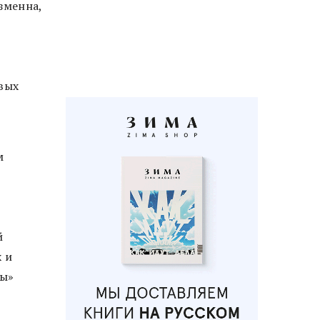
зменна,
овых
м
й
 и
зы»