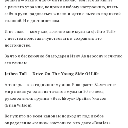
с раннего утра или, вопреки любому настроению, взять
себя в руки, радоваться жизни и идти с высоко поднятой
головой. И с достоинством.
И не знаю — кому как, а лично мне музыка «Jethro Tull»
с детства помогала чувствовать и сохранять это
достоинство.
За что я бесконечно благодарен Иэну Андерсону и считаю
его гением.
Jethro Tull — Drive On The Young Side Of Life
А теперь — к сегодняшнему дню. В возрасте 82 лет этот
мир покинул один из титанов музыки 20-го века,
руководитель группы «BeachBoys» Брайан Уилсон
(Brian Wilson).
Вот уж кто по всем канонам подходит под любое
определение «гения»; настолько, что даже «Beatles»