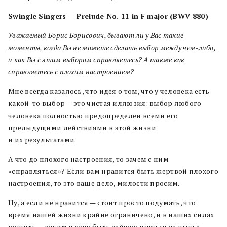
Swingle Singers — Prelude No. 11 in F major (BWV 880)
Уважаемый Борис Борисович, бывают ли у Вас такие
моменты, когда Вы не можете сделать выбор между чем-либо,
и как Вы с этим выбором справляетесь? А также как
справляетесь с плохим настроением?
Мне всегда казалось, что идея о том, что у человека есть
какой-то выбор — это чистая иллюзия: выбор любого
человека полностью предопределен всеми его
предыдущими действиями в этой жизни
и их результатами.
А что до плохого настроения, то зачем с ним
«справляться»? Если вам нравится быть жертвой плохого
настроения, то это ваше дело, милости просим.
Ну, а если не нравится — стоит просто подумать, что
время нашей жизни крайне ограничено, и в наших силах
решить — каким я хочу быть сейчас: взяться за нытье