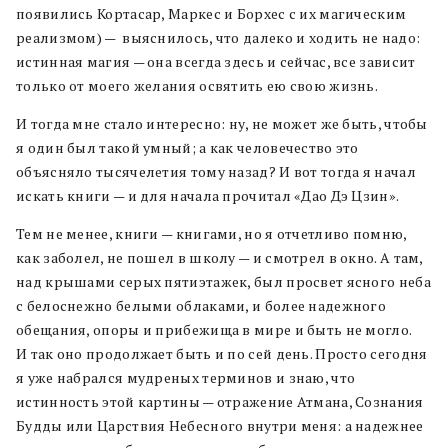
появились Кортасар, Маркес и Борхес с их магическим
реализмом) — выяснилось, что далеко и ходить не надо:
истинная магия — она всегда здесь и сейчас, все зависит
только от моего желания освятить ею свою жизнь.
И тогда мне стало интересно: ну, не может же быть, чтобы
я один был такой умный; а как человечество это
объясняло тысячелетия тому назад? И вот тогда я начал
искать книги — и для начала прочитал «Дао Дэ Цзин».
Тем не менее, книги — книгами, но я отчетливо помню,
как заболел, не пошел в школу — и смотрел в окно. А там,
над крышами серых пятиэтажек, был просвет ясного неба
с белоснежно белыми облаками, и более надежного
обещания, опоры и прибежища в мире и быть не могло.
И так оно продолжает быть и по сей день. Просто сегодня
я уже набрался мудреных терминов и знаю, что
истинность этой картины — отражение Атмана, Сознания
Будды или Царствия Небесного внутри меня: а надежнее