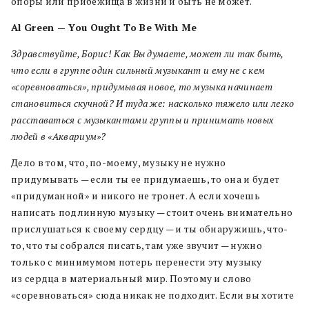
опоры или прибежища в жизни и быть не может.
Al Green — You Ought To Be With Me
Здравствуйте, Борис! Как Вы думаете, может ли так быть,
что если в группе один сильный музыкант и ему не с кем
«соревноваться», придумывая новое, то музыка начинает
становиться скучной?
И туда же: насколько тяжело или легко
расставаться с музыкантами группы и принимать новых
людей в «Аквариум»?
Дело в том, что, по-моему, музыку не нужно
придумывать — если ты ее придумаешь, то она и будет
«придуманной» и никого не тронет. А если хочешь
написать подлинную музыку — стоит очень внимательно
прислушаться к своему сердцу — и ты обнаружишь, что-
то, что ты собрался писать, там уже звучит — нужно
только с минимумом потерь перенести эту музыку
из сердца в материальный мир. Поэтому и слово
«соревноваться» сюда никак не подходит. Если вы хотите