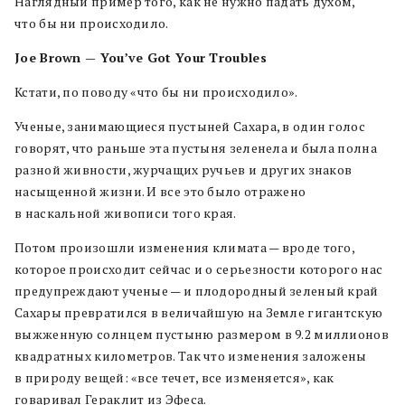
Наглядный пример того, как не нужно падать духом,
что бы ни происходило.
Joe Brown — You’ve Got Your Troubles
Кстати, по поводу «что бы ни происходило».
Ученые, занимающиеся пустыней Сахара, в один голос
говорят, что раньше эта пустыня зеленела и была полна
разной живности, журчащих ручьев и других знаков
насыщенной жизни. И все это было отражено
в наскальной живописи того края.
Потом произошли изменения климата — вроде того,
которое происходит сейчас и о серьезности которого нас
предупреждают ученые — и плодородный зеленый край
Сахары превратился в величайшую на Земле гигантскую
выжженную солнцем пустыню размером в 9.2 миллионов
квадратных километров. Так что изменения заложены
в природу вещей: «все течет, все изменяется», как
говаривал Гераклит из Эфеса.