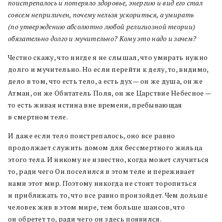
поистрепалось и потеряло здоровье, энергию и вид его стал
совсем неприличен, почему нельзя ускориться, а умирать
(по утверждению абсолютно любой религиозной теории)
обязательно долго и мучительно? Кому это надо и зачем?
Честно скажу, что нигде я не слышал, что умирать нужно
долго и мучительно. Но если перейти к делу, то, видимо,
дело в том, что есть тело, а есть дух — он же душа, он же
Атман, он же Обитатель Поля, он же Царствие Небесное —
то есть живая истина вне времени, пребывающая
в смертном теле.
И даже если тело поистрепалось, оно все равно
продолжает служить домом для бессмертного жильца
этого тела. И никому не известно, когда может случиться
то, ради чего Он поселился в этом теле и переживает
нами этот мир. Поэтому никогда не стоит торопиться
и приближать то, что все равно произойдет. Чем дольше
человек жив в этом мире, тем больше шансов, что
он обретет то, ради чего он здесь появился.