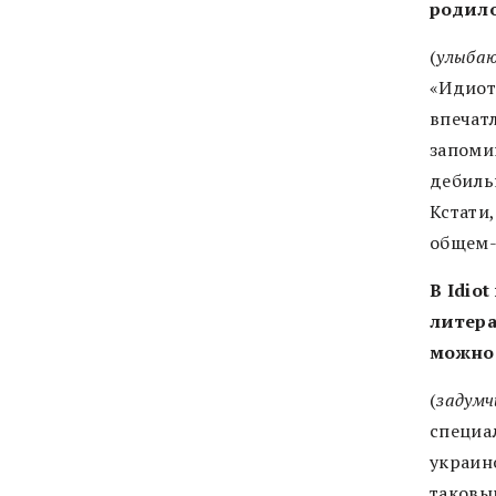
родил
(
улыба
«Идиот
впечат
запомин
дебиль
Кстати
общем-
В Idio
литера
можно
(
задумч
специа
украин
таковы