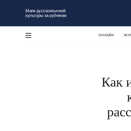
Маяк русскоязычной
культуры за рубежом
ОНЛАЙН
ЖУ
Как 
рас