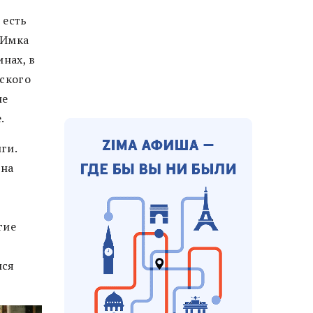
 есть
«Имка
нах, в
сского
ие
е.
ги.
 на
гие
лся