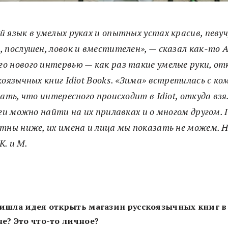
й язык в умелых руках и опытных устах красив, певу
, послушен, ловок и вместителен», — сказал как-то А.
го нового интервью — как раз такие умелые руки, о
коязычных книг Idiot Books. «Зима» встретилась с к
ать, что интересного происходит в Idiot, откуда взя
ги можно найти на их прилавках и о многом другом.
тны ниже, их имена и лица мы показать не можем. 
К. и М.
ишла идея открыть магазин русскоязычных книг в
е? Это что-то личное?