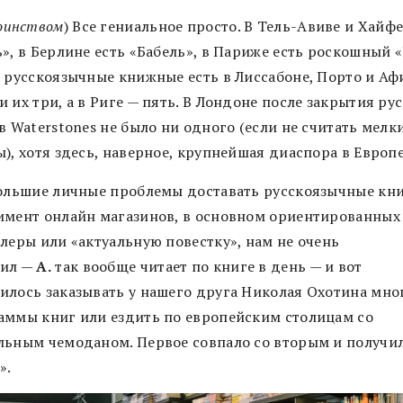
оинством
) Все гениальное просто. В Тель-Авиве и Хайфе
ь», в Берлине есть «Бабель», в Париже есть роскошный 
, русскоязычные книжные есть в Лиссабоне, Порто и Афи
 их три, а в Риге — пять. В Лондоне после закрытия ру
в Waterstones не было ни одного (если не считать мелк
), хотя здесь, наверное, крупнейшая диаспора в Европ
большие личные проблемы доставать русскоязычные кни
имент онлайн магазинов, в основном ориентированных
ллеры или «актуальную повестку», нам не очень
дил —
А.
так вообще читает по книге в день — и вот
илось заказывать у нашего друга Николая Охотина мно
аммы книг или ездить по европейским столицам со
льным чемоданом. Первое совпало со вторым и получи
».