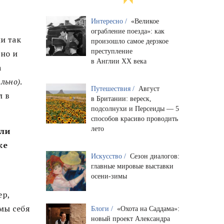
Интересно /
«Великое
ограбление поезда»: как
и так
произошло самое дерзкое
преступление
но и
в Англии XX века
а
льно)
.
Путешествия /
Август
л в
в Британии: вереск,
подсолнухи и Персеиды — 5
способов красиво проводить
лето
Или
же
Искусство /
Сезон диалогов:
главные мировые выставки
осени-зимы
ер,
мы себя
Блоги /
«Охота на Саддама»:
новый проект Александра