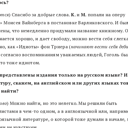
ось?
ются
) Спасибо за добрые слова.
К.
и
М.
попали на оперу
» Моисея Вайнберга в постановке Варликовского. И был
лены, что немедленно придумали название книжному. О
ается хорошо, и дает свободу, можно вести себя слегк
но, как «Идиоты» фон Триера (
начинают вести себя деби
, согласно воспоминаниям уважаемых людей, Гоголь бы
то тоже идиотом.
t представлены издания только на русском языке? 
туру, скажем, на английском или других языках то
 найти?
иво
) Можно найти, но это нелегко. Мы решили быть
листами в чем-то одном, а в англоязычной или, наприм
оязычной литературе, о которой тоже думали в начале, 
ми не чувствуем.