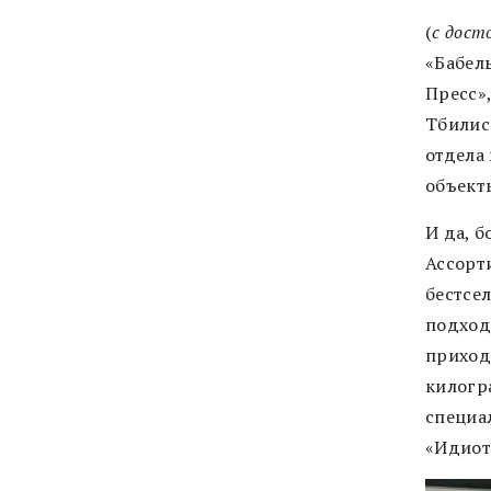
(
с дост
«Бабел
Пресс»
Тбилиси
отдела 
объекты
И да, 
Ассорт
бестсе
подхо
приход
килогр
специа
«Идиот