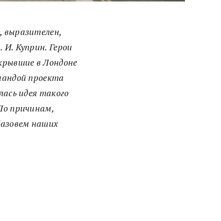
ч, выразителен,
 И. Куприн. Герои
ткрывшие в Лондоне
омандой проекта
лась идея такого
 По причинам,
Назовем наших