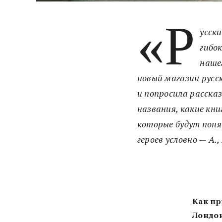
«Р
усски
гибок
наше
новый магазин русс
и попросила рассказ
названия, какие кни
которые будут поня
героев условно — А., 
Как пр
Лондон