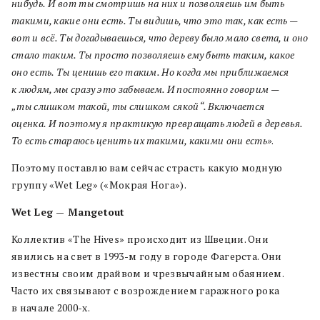
нибудь.
И вот ты смотришь на них и позволяешь им быть
такими, какие они есть. Ты видишь, что это так, как есть —
вот и всё. Ты догадываешься, что дереву было мало света, и оно
стало таким. Ты просто позволяешь ему быть таким, какое
оно есть. Ты ценишь его таким. Но когда мы приближаемся
к людям, мы сразу это забываем. И постоянно говорим —
„ты слишком такой, ты слишком сякой“. Включается
оценка.
И поэтому я практикую превращать людей в деревья.
То есть стараюсь ценить их такими, какими они есть»
.
Поэтому поставлю вам сейчас страсть какую модную
группу «Wet Leg» («Мокрая Нога»).
Wet Leg — Mangetout
Коллектив «The Hives» происходит из Швеции. Они
явились на свет в 1993-м году в городе Фагерста. Они
известны своим драйвом и чрезвычайным обаянием.
Часто их связывают с возрождением гаражного рока
в начале 2000-х.