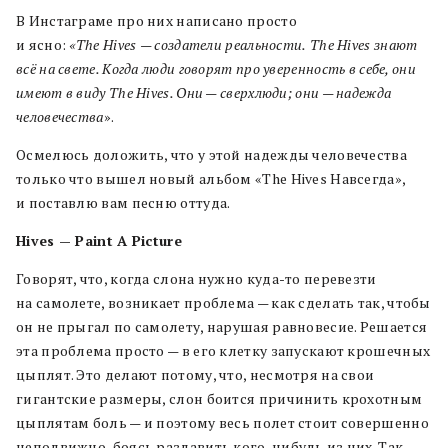
В Инстаграме про них написано просто
и ясно:
«
The
Hives
— создатели реальности.
The
Hives
знают
всё на свете. Когда люди говорят про уверенность в себе, они
имеют в виду
The
Hives
. Они — сверхлюди; они — надежда
человечества
».
Осмелюсь доложить, что у этой надежды человечества
только что вышел новый альбом «The Hives Навсегда»,
и поставлю вам песню оттуда.
Hives — Paint A Picture
Говорят, что, когда слона нужно куда-то перевезти
на самолете, возникает проблема — как сделать так, чтобы
он не прыгал по самолету, нарушая равновесие. Решается
эта проблема просто — в его клетку запускают крошечных
цыплят. Это делают потому, что, несмотря на свои
гигантские размеры, слон боится причинить крохотным
цыплятам боль — и поэтому весь полет стоит совершенно
неподвижно, боясь раздавить кого-нибудь из них. Так