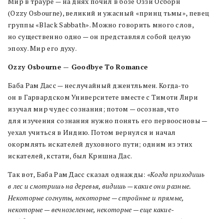
Мир в трауре — на днях почил в бозе Оззи Осборн
(Ozzy Osbourne), великий и ужасный «принц тьмы», певец
группы «Black Sabbath». Можно говорить много слов,
но существенно одно — он представлял собой целую
эпоху. Мир его духу.
Ozzy Osbourne — Goodbye To Romance
Баба Рам Дасс — неслучайный джентльмен. Когда-то
он в Гарвардском Университете вместе с Тимоти Лири
изучал мир чудес сознания; потом — осознав, что
для изучения сознания нужно понять его первоосновы —
уехал учиться в Индию. Потом вернулся и начал
окормлять искателей духовного пути; одним из этих
искателей, кстати, был Кришна Дас.
Так вот, Баба Рам Дасс сказал однажды:
«Когда приходишь
в лес и смотришь на деревья, видишь — какие они разные.
Некоторые согнуты, некоторые — стройные и прямые,
некоторые — вечнозеленые, некоторые — еще какие-