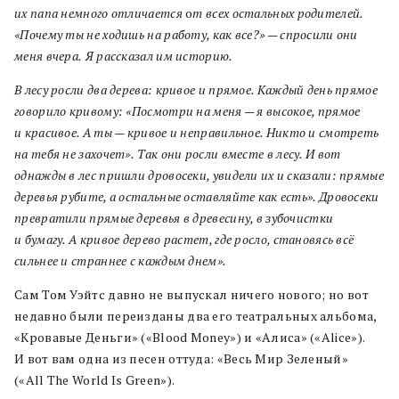
их папа немного отличается
о
т всех остальных родителей.
«Почему ты не ходишь на работу, как все?» — спросили они
меня вчера.
Я рассказал им историю.
В лесу росли два дерева: кривое и прямое. Каждый день прямое
говорило кривому: «Посмотри на меня — я высокое, прямое
и красивое. А ты — кривое и неправильное. Никто и смотреть
на тебя не захочет».
Так они росли вместе в лесу. И вот
однажды в лес пришли дровосеки, увидели их и сказали: прямые
деревья рубите, а остальные оставляйте как есть». Дровосеки
превратили прямые деревья в древесину, в зубочистки
и бумагу. А кривое дерево растет, где росло, становясь всё
сильнее и страннее с каждым днем».
Сам Том Уэйтс давно не выпускал ничего нового; но вот
недавно были переизданы два его театральных альбома,
«Кровавые Деньги» («Blood Money») и «Алиса» («Alice»).
И вот вам одна из песен оттуда: «Весь Мир Зеленый»
(«All The World Is Green»).