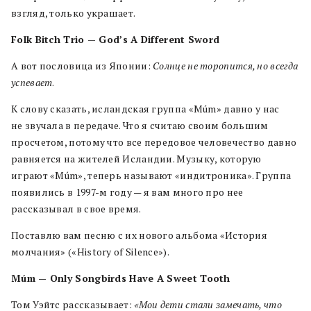
взгляд, только украшает.
Folk Bitch Trio — God’s A Different Sword
А вот пословица из Японии:
Солнце не торопится, но всегда
успевает
.
К слову сказать, исландская группа «Múm» давно у нас
не звучала в передаче. Что я считаю своим большим
просчетом, потому что все передовое человечество давно
равняется на жителей Исландии. Музыку, которую
играют «Múm», теперь называют «индитроника». Группа
появились в 1997-м году — я вам много про нее
рассказывал в свое время.
Поставлю вам песню с их нового альбома «История
молчания» («History of Silence»).
Múm — Only Songbirds Have A Sweet Tooth
Том Уэйтс рассказывает:
«Мои дети стали замечать, что