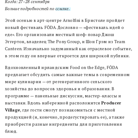
Когда: 27–28 сентября
Больше подробностей по
ссылке.
Этой осенью в арт-центре Arnolfini в Бристоле пройдет
новый фестиваль FŌDA. Дословно — «фестиваль идей о
еде». Его организовали местный шеф-повар Джош
Эггертон, владелец The Pony Group, и Шон Грэм из Team
Canteen. Изначально задуманный как отраслевое событие,
в этом году он впервые откроется для широкой публики.
Вдохновленный ирландским Food on the Edge, FŌDA
предлагает обсудить самые важные темы в современном
мире кулинарии — от регенеративного сельского
хозяйства до вопросов здоровья и образования. В
программе — панельные дискуссии, мастер-классы и
выставки. Вдоль набережной расположится
Producer
Village
, где гости смогут познакомиться с местной
продукцией (и, конечно, продегустировать ее), а также
приобрести разные ингредиенты для приготовления
блюд.