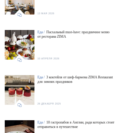
13 МАЯ 2026
Еда /
Пасхальный must-have: праздничное меню
от ресторана ZIMA
10 АПРЕЛЯ 2026
Еда /
3 коктейля от шеф-бармена ZIMA Restaurant
для зимних праздников
26 ДЕКАБРЯ 2025
Еда /
10 гастропабов в Англии, ради которых стоит
отправиться в путешествие