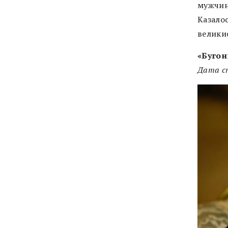
мужчин
Казалос
велики
«Бугон
Дата ст