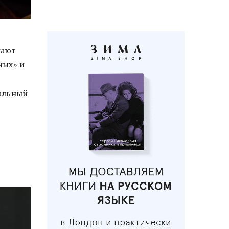
нают
ных» и
дальный