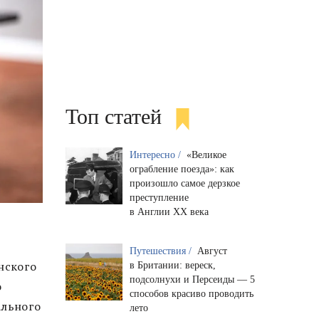
Топ статей
Интересно /
«Великое
ограбление поезда»: как
произошло самое дерзкое
преступление
в Англии XX века
Путешествия /
Август
нского
в Британии: вереск,
подсолнухи и Персеиды — 5
о
способов красиво проводить
ального
лето