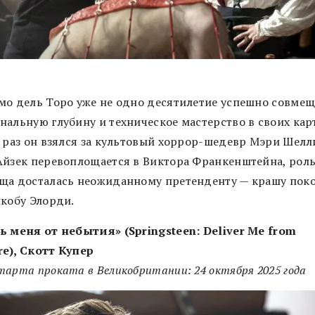
мо дель Торо уже не одно десятилетие успешно совмещ
нальную глубину и техническое мастерство в своих кар
т раз он взялся за культовый хоррор-шедевр Мэри Шелл
Айзек перевоплощается в Виктора Франкенштейна, рол
ща досталась неожиданному претенденту — крашу пок
йкобу Элорди.
ь меня от небытия» (Springsteen: Deliver Me from
e), Скотт Купер
арта проката в Великобритании: 24 октября 2025 года