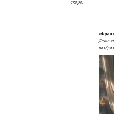
скоро.
«Франк
Дата ст
ноября н