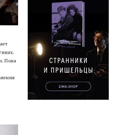
ает
тинах.
и. Пока
ь
оления