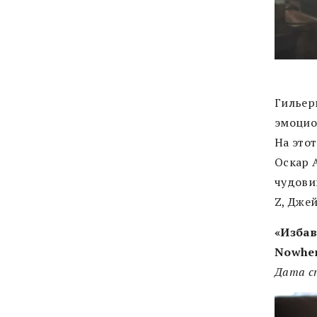
Гильер
эмоцио
На это
Оскар 
чудови
Z, Дже
«Избав
Nowher
Дата ст