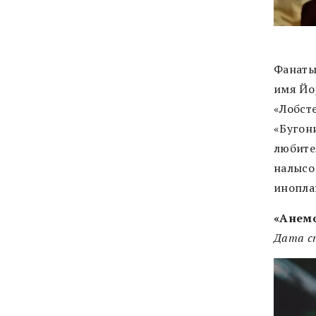
Фанаты
имя Йо
«Лобсте
«Бугон
любите
налысо
инопла
«Анемо
Дата ст