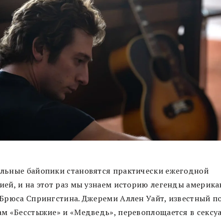
льные байопики становятся практически ежегодной
ией, и на этот раз мы узнаем историю легенды америка
 Брюса Спрингстина. Джереми Аллен Уайт, известный п
ам «Бесстыжие» и «Медведь», перевоплощается в сексу