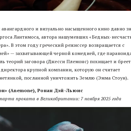
 авангардного и визуально насыщенного кино давно з
ргоса Лантимоса, автора нашумевших «Бедных-несчаст
ра». В этом году греческий режиссер возвращается с
ией» — захватывающей черной комедией, где паранои
ль теорий заговора (Джесси Племонс) похищает и бреет
 директора крупной компании, которую он считает
нетянкой, посланной уничтожить Землю (Эмма Стоун).
н» (Anemone), Ронан Дэй-Льюис
арта проката в Великобритании: 7 ноября 2025 года