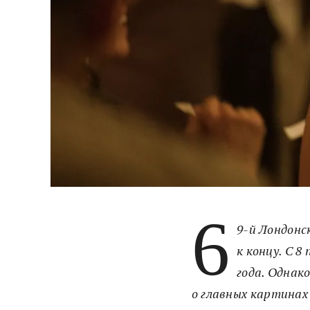
6
9-й Лондонс
к концу. С 
года. Однак
о главных картинах