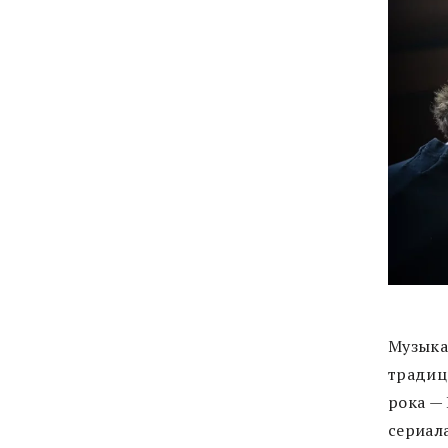
Музыка
традиц
рока —
сериал