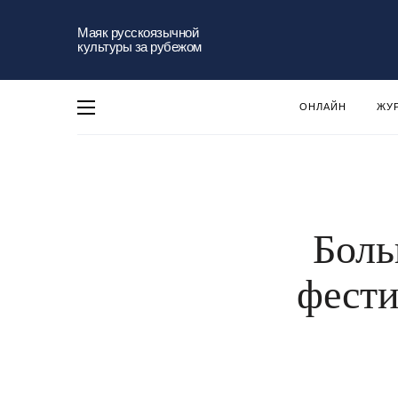
Маяк русскоязычной
культуры за рубежом
ОНЛАЙН
ЖУ
Боль
фести