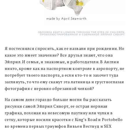
ОБЛОЖКА КНИГИ LONDON THROUGH THE EYES OF CHILDREN,
ПРОИЛЛЮСТРИРОВАННОЙ И СОБРАННОЙ ЭЙПРИЛ СИВОРТ.
Я постеснялся спросить, как ее назвали при рождении. Но
какое это имеет значение? Все друзья знают, что она
Эйприл. И семья, и знакомые, и работодатели. В Англии
никто, кроме как на паспортном контроле в аэропорту, не
потребует твоего паспорта, а если кто-то и захочет туда
заглянуть, то что ему скажут эта латиница и грустноглазая
фотография с неровно обрезанной челкой?
На самом деле гораздо больше могли бы рассказать
рисунки самой Эйприл Сиворт, ее острая нервная
графика, похожая на невесомую паутину или чулки в
сетку, которые носили красотки с King’s Road и Portobello
во времена первых триумфов Вивьен Вествуд и SEX