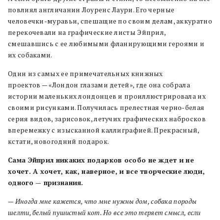
повлиял англичанин Лоуренс Лаури. Его черные
человечки-муравьи, спешащие по своим делам, аккуратно
перекочевали на графические листы Эйприл,
смешавшись с ее любимыми фланирующими героями и
их собаками.
Один из самых ее примечательных книжных
проектов — «Лондон глазами детей», где она собрала
истории маленьких лондонцев и проиллюстрировала их
своими рисунками. Получилась прелестная черно-белая
серия видов, зарисовок, летучих графических набросков
вперемежку с изысканной каллиграфией. Прекрасный,
кстати, новогодний подарок.
Сама Эйприл никаких подарков особо не ждет и не
хочет. А хочет, как, наверное, и все творческие люди,
одного — признания.
— Иногда мне кажется, что мне нужны дом, собака породы
шелти, белый пушистый кот. Но все это теряет смысл, если