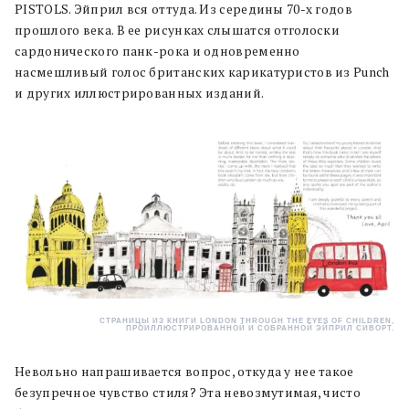
PISTOLS. Эйприл вся оттуда. Из середины 70-х годов
прошлого века. В ее рисунках слышатся отголоски
сардонического панк-рока и одновременно
насмешливый голос британских карикатуристов из Punch
и других иллюстрированных изданий.
СТРАНИЦЫ ИЗ КНИГИ LONDON THROUGH THE EYES OF CHILDREN,
ПРОИЛЛЮСТРИРОВАННОЙ И СОБРАННОЙ ЭЙПРИЛ СИВОРТ.
Невольно напрашивается вопрос, откуда у нее такое
безупречное чувство стиля? Эта невозмутимая, чисто