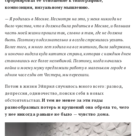
сформировал ее отношение к типографике,
композиции, визуальному мышлению.
— Я родилась в Москве. Несмотря на это, у меня никогда не
было чувства, что я должна была родиться в Москве, и большая
часть моей жизни прошла так, словно я там, где не должна
быть. Поэтому подсознательно я всегда стремилась уехать.
Более того, я много лет ходила на все митинги, была задержана,
и конечно видела куда катится страна, которая с каждым днем
становилась все более нелюбимой. Поэтому, когда началась
война и моему мужу предложили работу в маленьком городе в
одном часе езды от Честера, мы переехали.
Потом в жизни Эйприл случилось много всего: развод,
депрессия, одиночество, поиски себя в новых
обстоятельствах.
И тем не менее за эти годы
разнообразных потерь и крушений она обрела то, чего
у нее никогда раньше не было — чувство дома.