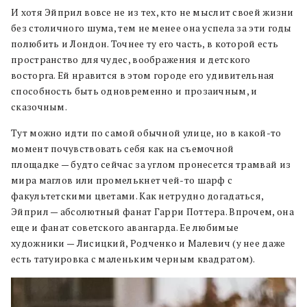
И хотя Эйприл вовсе не из тех, кто не мыслит своей жизни
без столичного шума, тем не менее она успела за эти годы
полюбить и Лондон. Точнее ту его часть, в которой есть
пространство для чудес, воображения и детского
восторга. Ей нравится в этом городе его удивительная
способность быть одновременно и прозаичным, и
сказочным.
Тут можно идти по самой обычной улице, но в какой-то
момент почувствовать себя как на съемочной
площадке — будто сейчас за углом пронесется трамвай из
мира маглов или промелькнет чей-то шарф с
факультетскими цветами. Как нетрудно догадаться,
Эйприл — абсолютный фанат Гарри Поттера. Впрочем, она
еще и фанат советского авангарда. Ее любимые
художники — Лисицкий, Родченко и Малевич (у нее даже
есть татуировка с маленьким черным квадратом).