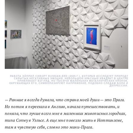
РАБОТА ЭЙПРИЛ СИВОРТ RUSSIAN RED (2025 Г.), КОТОРАЯ ИССЛЕДУЕТ ПРИРОДУ
СКРЫТЫХ НЕГАТИВНЫХ ЭМОЦИЙ. НЕБОЛЬШОЙ КРАСНЫЙ КВАДРАТ В ЦЕНТРЕ
ПРИВЛЕКАЕТ ВЗГЛЯД, НО ТЫСЯЧИ МАЛЕНЬКИХ МЕТАЛЛИЧЕСКИХ КНОПОК,
ОКРУЖАЮЩИХ ЕГО, СИМВОЛИЗИРУЮТ НАПРЯЖЕНИЕ, ПОДОБНО СЛЕДАМ БОЛИ И
ДЕПРЕССИИ.
— Раньше я всегда думала, что страна моей души — это Прага.
Но потом я переехала в Англию, начала путешествовать, и
поняла, что лучше всего мне в маленьких живописных городках,
типа Conwy в Уэльсе. А еще мне повезло жить в Ноттингеме,
там я чувствую себя, словно это мини-Прага.