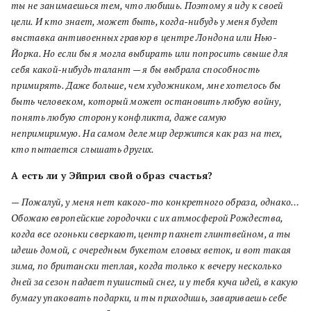
ты не занимаешься тем, что любишь. Поэтому я иду к своей
цели. И кто знает, может быть, когда-нибудь у меня будет
выставка антивоенных гравюр в центре Лондона или Нью-
Йорка. Но если бы я могла выбирать или попросить свыше для
себя какой-нибудь талант — я бы выбрала способность
примирять. Даже больше, чем художником, мне хотелось бы
быть человеком, который может остановить любую войну,
понять любую сторону конфликта, даже самую
непримиримую. На самом деле мир держится как раз на тех,
кто пытается слышать других.
А есть ли у Эйприл свой образ счастья?
— Пожалуй, у меня нет какого-то конкретного образа, однако…
Обожаю европейские городочки с их атмосферой Рождества,
когда все огоньки сверкают, центр пахнет глинтвейном, а ты
идешь домой, с очередным букетом еловых веток, и вот такая
зима, по британски теплая, когда только к вечеру несколько
дней за сезон падает пушистый снег, и у тебя куча идей, в какую
бумагу упаковать подарки, и ты приходишь, завариваешь себе