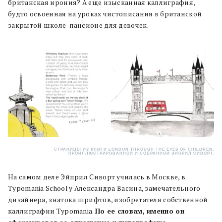
британская ирония? А еще изысканная каллиграфия,
будто освоенная на уроках чистописания в британской
закрытой школе-пансионе для девочек.
СТРАНИЦЫ ИЗ КНИГИ LONDON THROUGH THE EYES OF CHILDREN,
ПРОИЛЛЮСТРИРОВАННОЙ И СОБРАННОЙ ЭЙПРИЛ СИВОРТ.
На самом деле Эйприл Сиворт училась в Москве, в
Typomania School у Александра Васина, замечательного
дизайнера, знатока шрифтов, изобретателя собственной
каллиграфии Typomania.
По ее словам, именно он