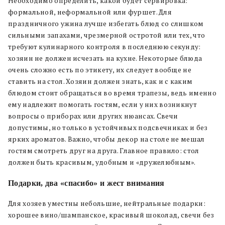
Необходимо определить, какой будет сервировка:
формальной, неформальной или фуршет. Для
праздничного ужина лучше избегать блюд со слишком
сильными запахами, чрезмерной остротой или тех, что
требуют кулинарного контроля в последнюю секунду:
хозяин не должен исчезать на кухне. Некоторые блюда
очень сложно есть по этикету, их следует вообще не
ставить на стол. Хозяин должен знать, как и с каким
блюдом стоит обращаться во время трапезы, ведь именно
ему надлежит помогать гостям, если у них возникнут
вопросы о приборах или других нюансах. Свечи
допустимы, но только в устойчивых подсвечниках и без
ярких ароматов. Важно, чтобы декор на столе не мешал
гостям смотреть друг на друга. Главное правило: стол
должен быть красивым, удобным и «дружелюбным».
Подарки, два «спасибо» и жест внимания
Для хозяев уместны небольшие, нейтральные подарки:
хорошее вино/шампанское, красивый шоколад, свечи без