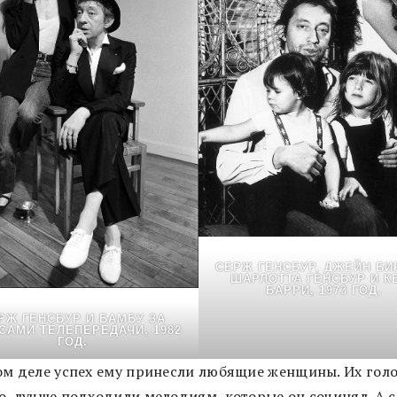
СЕРЖ ГЕНСБУР, ДЖЕЙН БИ
ШАРЛОТТА ГЕНСБУР И К
БАРРИ, 1973 ГОД.
РЖ ГЕНСБУР И БАМБУ ЗА
САМИ ТЕЛЕПЕРЕДАЧИ, 1982
ГОД.
ом деле успех ему принесли любящие женщины. Их голо
о, лучше подходили мелодиям, которые он сочинял. А с