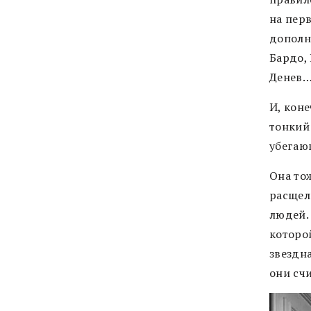
на пер
дополн
Бардо,
Денев…
И, кон
тонкий 
убегаю
Она тож
расщел
людей. 
которо
звездн
они сч