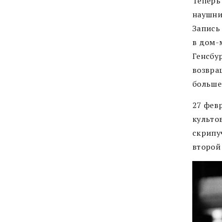
Теперь
наушни
Запись 
в дом-
Генсбу
возвра
больше 
27 фев
культо
скрипу
второй 