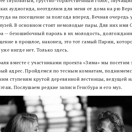
 ее глуховатый, грустно-торжественный голос, звучащи
ках аудиогида, неотделим для меня от дома на рю Вер
туда на посещение за полгода вперед. Вечная очередь 
музей. В основном стоят немолодые пары. Для них имя 
ра — безошибочный пароль в их молодость, долгожданн
щение в прошлое, наконец, это тот самый Париж, котор
уже нигде нет. Только здесь.
раля вместе с участниками проекта «Зима» мы посетим 
вый адрес. Пройдемся по тесным комнатам, поднимемс
чим ступеням крутой деревянной лестницы, ведущей н
этаж. Послушаем редкие записи Генсбура и его муз.