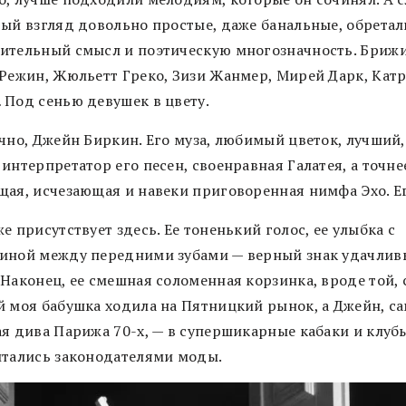
вый взгляд довольно простые, даже банальные, обретал
ительный смысл и поэтическую многозначность. Бриж
 Режин, Жюльетт Греко, Зизи Жанмер, Мирей Дарк, Кат
 Под сенью девушек в цвету.
ечно, Джейн Биркин. Его муза, любимый цветок, лучший
интерпретатор его песен, своенравная Галатея, а точне
щая, исчезающая и навеки приговоренная нимфа Эхо. Е
е присутствует здесь. Ее тоненький голос, ее улыбка с
иной между передними зубами — верный знак удачлив
Наконец, ее смешная соломенная корзинка, вроде той, 
й моя бабушка ходила на Пятницкий рынок, а Джейн, с
ая дива Парижа 70-х, — в супершикарные кабаки и клубы
итались законодателями моды.