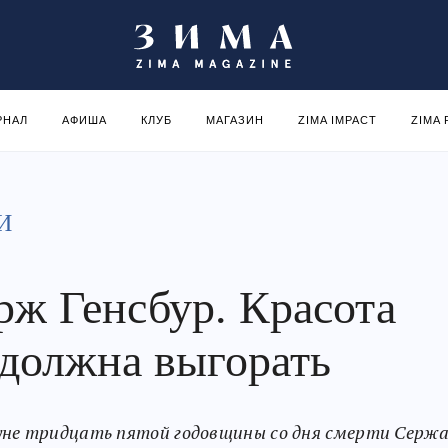
РНАЛ
АФИША
КЛУБ
МАГАЗИН
ZIMA IMPACT
ZIMA
И
рж Генсбур. Красота
 должна выгорать
не тридцать пятой годовщины со дня смерти Серж