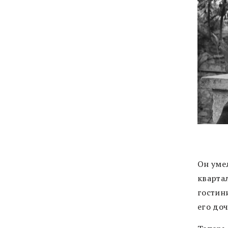
Он уме
квартал
гостини
его до