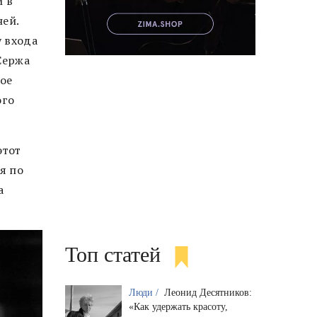
й в
ней.
у входа
Сержа
ое
ого
этот
я по
а
Топ статей
Люди /
Леонид Десятников:
«Как удержать красоту,