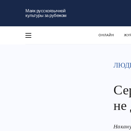
Маяк русскоязычной
культуры за рубежом
ОНЛАЙН
ЖУ
ЛЮД
Се
не
Накану