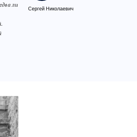
едва ли
Сергей Николаевич
.
й