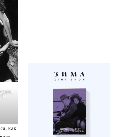
РКИН,
ЕЙТ
са, как
лова,