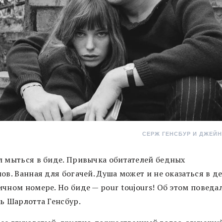
СЕРЖ ГЕНСБУР И ДЖЕЙН
л мыться в биде. Привычка обитателей бедных
ов. Ванная для богачей. Душа может и не оказаться в 
чном номере. Но биде — pour toujours! Об этом поведа
чь Шарлотта Генсбур.