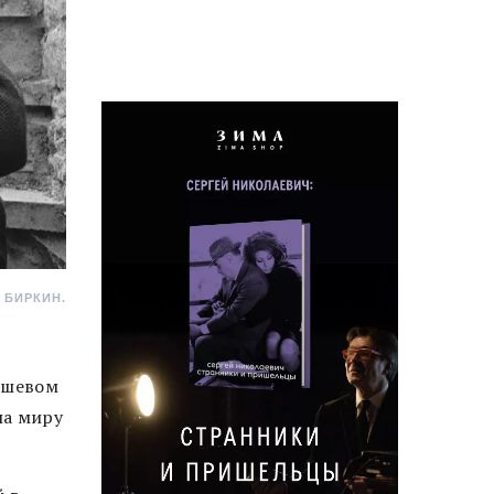
 БИРКИН.
дешевом
ла миру