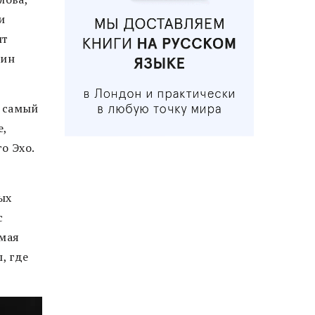
и
ит
рин
, самый
е,
го Эхо.
ых
с
амая
, где