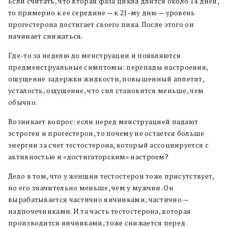
Если считать, что вторая фаза цикла длится около 14 дней,
то примерно к ее середине — к 21-му дню — уровень
прогестерона достигает своего пика. После этого он
начинает снижаться.
Где-то за неделю до менструации и появляются
предменструальные симптомы: перепады настроения,
ощущение задержки жидкости, повышенный аппетит,
усталость, ощущение, что сил становится меньше, чем
обычно.
Возникает вопрос: если перед менструацией падают
эстроген и прогестерон, то почему не остается больше
энергии за счет тестостерона, который ассоциируется с
активностью и «достигаторским» настроем?
Дело в том, что у женщин тестостерон тоже присутствует,
но его значительно меньше, чем у мужчин. Он
вырабатывается частично яичниками, частично —
надпочечниками. И та часть тестостерона, которая
производится яичниками, тоже снижается перед