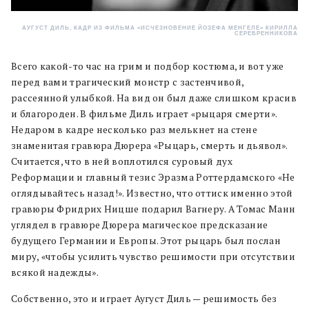
АУГУСТ ДИЛЬ, КАДР ИЗ ФИЛЬМА «ИСЧЕЗНОВЕНИЕ ЙОЗЕФА МЕНГЕЛЕ» КИРИЛЛА
СЕРЕБРЕННИКОВА
Всего какой-то час на грим и подбор костюма, и вот уже
перед вами трагический монстр с застенчивой,
рассеянной улыбкой. На вид он был даже слишком красив
и благороден. В фильме Диль играет «рыцаря смерти».
Недаром в кадре несколько раз мелькнет на стене
знаменитая гравюра Дюрера «Рыцарь, смерть и дьявол».
Считается, что в ней воплотился суровый дух
Реформации и главный тезис Эразма Роттердамского «Не
оглядывайтесь назад!». Известно, что оттиск именно этой
гравюры Фридрих Ницше подарил Вагнеру. А Томас Манн
углядел в гравюре Дюрера магическое предсказание
будущего Германии и Европы. Этот рыцарь был послан
миру, «чтобы усилить чувство решимости при отсутствии
всякой надежды».
Собственно, это и играет Аугуст Диль — решимость без