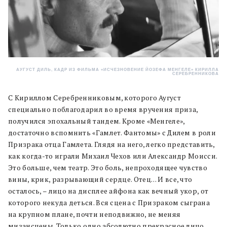
АУГУСТ ДИЛЬ, КАДР ИЗ ФИЛЬМА «ИСЧЕЗНОВЕНИЕ ЙОЗЕФА МЕНГЕЛЕ» КИРИЛЛА
СЕРЕБРЕННИКОВА
С Кириллом Серебренниковым, которого Аугуст
специально поблагодарил во время вручения приза,
получился эпохальный тандем. Кроме «Менгеле»,
достаточно вспомнить «Гамлет. Фантомы» с Дилем в роли
Призрака отца Гамлета. Глядя на него, легко представить,
как когда-то играли Михаил Чехов или Александр Моисси.
Это больше, чем театр. Это боль, непроходящее чувство
вины, крик, разрывающий сердце. Отец… И все, что
осталось, – лицо на дисплее айфона как вечный укор, от
которого некуда деться. Вся сцена с Призраком сыграна
на крупном плане, почти неподвижно, не меняя
мизансцены. Только одно абсолютно прекрасное лицо,