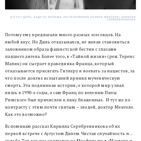
АУГУСТ ДИЛЬ, КАДР ИЗ ФИЛЬМА «ИСЧЕЗНОВЕНИЕ ЙОЗЕФА МЕНГЕЛЕ» КИРИЛЛА
СЕРЕБРЕННИКОВА
Потому ему предлагали много разных эсесовцев. На
любой вкус. Но Диль отказывался, не желая становиться
заложником образа фашистской бестии с глазами
падшего ангела. Более того, в «Тайной жизни» (реж. Теренс
Малик) он сыграет праведника Франца, который
отказывается присягать Гитлеру и воевать за нацистов, за
что после долгих испытаний принял мученическую
смерть. Эта подлинная история, о которой мир узнал
лишь в 1990-е годы, а сам Франц по велению Папы
Римского был причислен к лику блаженных. И тут же по
контрасту с этим почти святым – злодей, доктор Менгеле.
Как это возможно?
Вспоминаю рассказ Кирилла Серебренникова об их
первой встрече с Аугустом Дилем. Чистая случайность и…
судьба. Тот как раз снимался на Мосфильме в «Мастере и