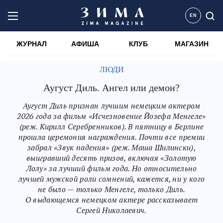
EN
ЖУРНАЛ
АФИША
КЛУБ
МАГАЗИН
ЛЮДИ
Аугуст Диль. Ангел или демон?
Аугуст Диль признан лучшим немецким актером
2026 года за фильм «Исчезновение Йозефа Менгеле»
(реж. Кирилл Серебренников). В пятницу в Берлине
прошла церемония награждения. Почти все премии
забрал «Звук падения» (реж. Маша Шилински),
выигравший десять призов, включая «Золотую
Лолу» за лучший фильм года. Но относительно
лучшей мужской роли сомнений, кажется, ни у кого
не было — только Менгеле, только Диль.
О выдающемся немецком актере рассказывает
Сергей Николаевич.