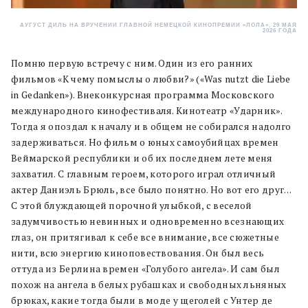
АУГУСТ ДИЛЬ НА ВРУЧЕНИИ ГЛАВНОЙ НЕМЕЦКОЙ КИНОПРЕМИИ «ЛОЛА», 29 МАЯ
2026 ГОДА
Помню первую встречу с ним. Один из его ранних
фильмов «К чему помыслы о любви?» («Was nutzt die Liebe
in Gedanken»). Внеконкурсная программа Московского
международного кинофестиваля. Кинотеатр «Ударник».
Тогда я опоздал к началу и в общем не собирался надолго
задерживаться. Но фильм о юных самоубийцах времен
Веймарской республики и об их последнем лете меня
захватил. С главным героем, которого играл отличный
актер Даниэль Брюль, все было понятно. Но вот его друг…
С этой блуждающей порочной улыбкой, с веселой
задумчивостью невинных и одновременно всезнающих
глаз, он притягивал к себе все внимание, все сюжетные
нити, всю энергию киноповествования. Он был весь
оттуда из Берлина времен «Голубого ангела». И сам был
похож на ангела в белых рубашках и свободных льняных
брюках, какие тогда были в моде у щеголей с Унтер де