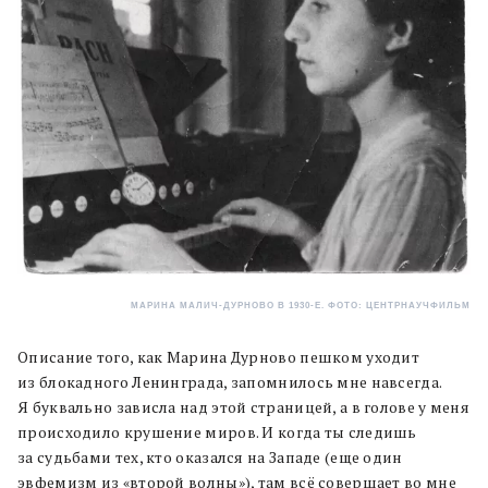
МАРИНА МАЛИЧ-ДУРНОВО В 1930-Е. ФОТО: ЦЕНТРНАУЧФИЛЬМ
Описание того, как Марина Дурново пешком уходит
из блокадного Ленинграда, запомнилось мне навсегда.
Я буквально зависла над этой страницей, а в голове у меня
происходило крушение миров. И когда ты следишь
за судьбами тех, кто оказался на Западе (еще один
эвфемизм из «второй волны»), там всё совершает во мне