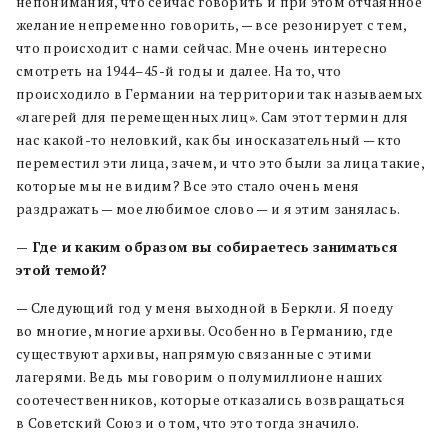
непонимания, что сейчас говорить и при этом отчаянное
желание непременно говорить, — все резонирует с тем,
что происходит с нами сейчас. Мне очень интересно
смотреть на 1944–45-й годы и далее. На то, что
происходило в Германии на территории так называемых
«лагерей для перемещенных лиц». Сам этот термин для
нас какой-то неловкий, как бы иносказательный — кто
переместил эти лица, зачем, и что это были за лица такие,
которые мы не видим? Все это стало очень меня
раздражать — мое любимое слово — и я этим занялась.
— Где и каким образом вы собираетесь заниматься
этой темой?
— Следующий год у меня выходной в Беркли. Я поеду
во многие, многие архивы. Особенно в Германию, где
существуют архивы, напрямую связанные с этими
лагерями. Ведь мы говорим о полумиллионе наших
соотечественников, которые отказались возвращаться
в Советский Союз и о том, что это тогда значило.