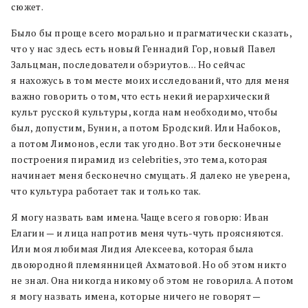
сюжет.
Было бы проще всего морально и прагматически сказать,
что у нас здесь есть новый Геннадий Гор, новый Павел
Зальцман, последователи обэриутов… Но сейчас
я нахожусь в том месте моих исследований, что для меня
важно говорить о том, что есть некий иерархический
культ русской культуры, когда нам необходимо, чтобы
был, допустим, Бунин, а потом Бродский. Или Набоков,
а потом Лимонов, если так угодно. Вот эти бесконечные
построения пирамид из celebrities, это тема, которая
начинает меня бесконечно смущать. Я далеко не уверена,
что культура работает так и только так.
Я могу назвать вам имена. Чаще всего я говорю: Иван
Елагин — и лица напротив меня чуть-чуть проясняются.
Или моя любимая Лидия Алексеева, которая была
двоюродной племянницей Ахматовой. Но об этом никто
не знал. Она никогда никому об этом не говорила. А потом
я могу назвать имена, которые ничего не говорят —