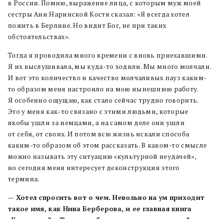
в России. Помню, выражение лица, с которым муж моей
сестры Ани Наринской Костя сказал: «Я всегда хотел
пожить в Берлине. Но видит Бог, не при таких
обстоятельствах».
Тогда я проводила много времени с вновь приехавшими.
Я их выслушивала, мы куда-то ходили. Мы много молчали.
И вот это количество и качество молчаливых пауз каким-
то образом меня настроило на мою нынешнюю работу.
Я особенно ощущаю, как стало сейчас трудно говорить.
Это у меня как-то связано с этими людьми, которые
якобы ушли за немцами, а на самом деле они ушли
от себя, от своих. И потом всю жизнь искали способа
каким-то образом об этом рассказать. В каком-то смысле
можно называть эту ситуацию «культурной неудачей»,
но сегодня меня интересует деконструкция этого
термина.
— Хотел спросить вот о чем. Невольно на ум приходит
такое имя, как Нина Берберова, и ее главная книга