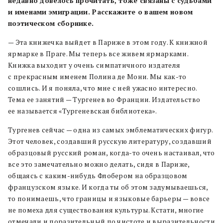
недавно довелось прочитать, тоже связаны с судьбами
и именами эмиграции. Расскажите о вашем новом
поэтическом сборнике.
— Эта книжечка выйдет в Париже в этом году. К книжной
ярмарке в Праге. Мы теперь все живем ярмарками.
Книжка выходит у очень симпатичного издателя
с прекрасным именем Полина де Мони. Мы как-то
сошлись. И я поняла, что мне с ней ужасно интересно.
Тема ее занятий — Тургенев во Франции. Издательство
ее называется «Тургеневская библиотека».
Тургенев сейчас — одна из самых эмблематических фигур.
Этот человек, создавший русскую литературу, создавший
образцовый русский роман, когда-то очень настаивал, что
все это замечательно можно делать, сидя в Париже,
общаясь с каким-нибудь Флобером на образцовом
французском языке. И когда ты об этом задумываешься,
то понимаешь, что границы и языковые барьеры — вовсе
не помеха для существования культуры. Кстати, многие
отмечали и поразительный по чистоте и выразительности