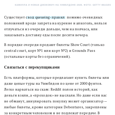
КАМИЛЛА И НОВАК ДЖОКОВИЧ НА УИМБЛДОНЕ–2025. ФОТО: GETTY IMAGES
Существует
свод queueing-правил
: помимо очевидных
положений вроде запрета на курение и алкоголь, нельзя
отлучаться из очереди дольше, чем на полчаса, или
заказывать доставку еды после десяти вечера.
В порядке очереди продают билеты Show Court (только
central court, корт №1 или корт №2) и Grounds Pass
(остальные корты без ограничений).
Связаться с перекупщиками
Есть платформы, которые предлагают купить билеты или
даже целые туры на Уимблдон по цене от 2000 фунтов.
Легко нарваться на скам: Reddit полон историй, как
деньги взяли, а «проходок» не выслали. Но даже если вас
не обманут, аннулировать покупку может организатор —
любые билеты, кроме категории Debentures, закреплены
за конкретным человеком и не подлежат передаче. В