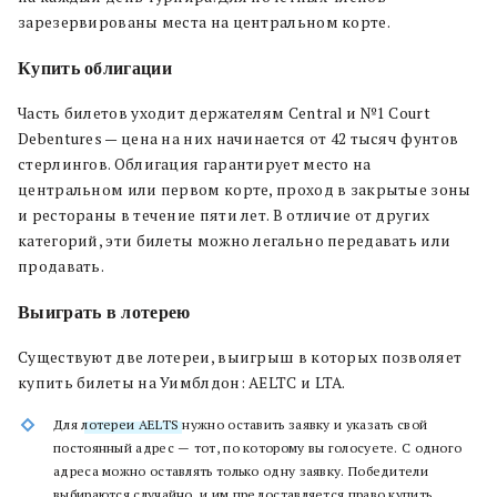
зарезервированы места на центральном корте.
Купить облигации
Часть билетов уходит держателям Сentral и №1 Court
Debentures — цена на них начинается от 42 тысяч фунтов
стерлингов. Облигация гарантирует место на
центральном или первом корте, проход в закрытые зоны
и рестораны в течение пяти лет. В отличие от других
категорий, эти билеты можно легально передавать или
продавать.
Выиграть в лотерею
Существуют две лотереи, выигрыш в которых позволяет
купить билеты на Уимблдон: AELTC и LTA.
Для
лотереи AELTS
нужно оставить заявку и указать свой
постоянный адрес — тот, по которому вы голосуете. С одного
адреса можно оставлять только одну заявку. Победители
выбираются случайно, и им предоставляется право купить