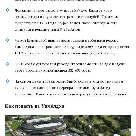
Локальная знаменитость — ястреб Руфус. Каждое утро
организаторы выпускают его разгонять голубей. Традиция
существует с 1999 года. Руфус ведет свой Твиттер, а еще
снимался в рекламе пива Stella Artois.
Марии Шараповой принадлежит самый необычный рекорд
Уимблдона — за громкость. На турнире 2009 года ее крик достиг
101.2 децибела — это почти шум взлетающего «Боинга».
В 2023 году установлен рекорд посещаемости: за две недели
через ворота турнира прошел 532 651 гость.
На самом деле победителям Уимблдона не отдают их призы:
кубок из позолоченного серебра — чемпиону и блюдо —
чемпионке. Вместо них на память дарят уменьшенные реплики.
Как попасть на Уимблдон