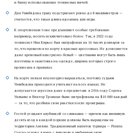
и банку использованных теннисных мячей.
Для Уимблдона траву подстригают ровно до 8 миллиметров —
считается, что такая длина идеальна для игры.
К спортсменам тоже предъявляют особые требования:
например, носить исключительно белое. Так, в 2022 году
теннисист Ник Кирьос был оштрафован на 16 тысяч долларов за
то, что прошелся по корту в красных кроссовках. Не дозволяется
даже кремовый или грязно-белый — цветными могут быть лишь
логотипы и окантовка на одежде, ширина которых строго
прописана в правилах.
На корте нельзя нецензурно выражаться, поэтому судьям
Уимблдона приходится учить мат на всех языках. Не
допускается агрессия даже к предметам: в 2016 году Серена
Уильямс и Виктор Троицки были оштрафованы на $10 000 каждый
— за то, что разбили свои ракетки после проигрыша.
Гостей угощают клубникой со сливками — причем как минимум
десять ягод в каждой порции должны быть выращены на
территории Англии. Традиционный напиток турнира — Pimms
Cup на основе джина с лимоном и имбирным элем.