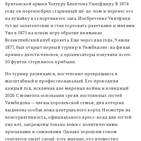
британской армии Уолтеру Клоптону Уингфилду. В 1874
году он переизобрел старинный жё-де-пом и перенес его
на лужайку из спортивного зала. Изобретение Уингфилд
тут же запатентовал и стал торговать ракетками и мячами.
Уже в 1875 на новую игру обратил внимание
Всеанглийский клуб крокета. Еще через два года, 9 июля
1877, был открыт первый турнир в Уимблдоне: на финал
пришло двести человек, а организаторы получили всего
10 фунтов стерлингов прибыли.
Но турнир развивался, постепенно превращаясь в
масштабный и профессиональный. Его проводили
каждый год, исключая две мировых войны и ковидный
2020. С момента основания среди постоянных гостей
Уимблдона — члены королевской семьи, для которых
выделена особая ложа центрального корта. Несмотря на
консервативность, официального дресс-кода для гостей
уже нет, запрещены только вещи с политическими
призывами и символами. Однако хорошим тоном
считается smart casual: есть мнение, что неуместно