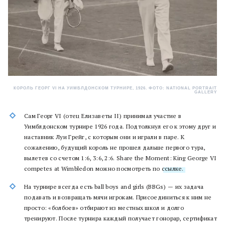
КОРОЛЬ ГЕОРГ VI НА УИМБЛДОНСКОМ ТУРНИРЕ, 1926. ФОТО: NATIONAL PORTRAIT
GALLERY
Сам Георг VI (отец Елизаветы II) принимал участие в
Уимблдонском турнире 1926 года. Подтолкнул его к этому друг и
наставник Луи Грейг, с которым они и играли в паре. К
сожалению, будущий король не прошел дальше первого тура,
вылетев со счетом 1:6, 3:6, 2:6. Share the Moment: King George VI
competes at Wimbledon можно посмотреть по
ссылке.
На турнире всегда есть ball boys and girls (BBGs) — их задача
подавать и возвращать мячи игрокам. Присоединиться к ним не
просто: «болбоев» отбирают из местных школ и долго
тренируют. После турнира каждый получает гонорар, сертификат