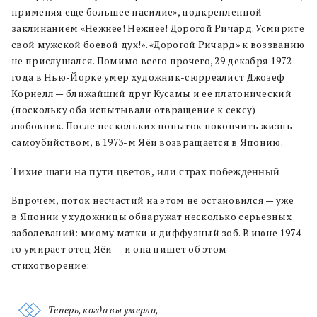
применяя еще большее насилие», подкрепленной
заклинанием «Нежнее! Нежнее! Дорогой Ричард. Усмирите
свой мужской боевой дух!». «Дорогой Ричард» к воззванию
не прислушался. Помимо всего прочего, 29 декабря 1972
года в Нью-Йорке умер художник-сюрреалист Джозеф
Корнелл — ближайший друг Кусамы и ее платонический
(поскольку оба испытывали отвращение к сексу)
любовник. После нескольких попыток покончить жизнь
самоубийством, в 1973-м Яёи возвращается в Японию.
Тихие шаги на пути цветов, или страх побежденный
Впрочем, поток несчастий на этом не остановился — уже
в Японии у художницы обнаружат несколько серьезных
заболеваний: миому матки и диффузный зоб. В июне 1974-
го умирает отец Яёи — и она пишет об этом
стихотворение:
Теперь, когда вы умерли,