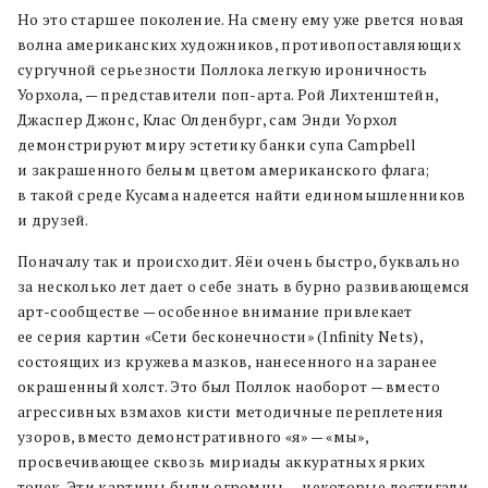
Но это старшее поколение. На смену ему уже рвется новая
волна американских художников, противопоставляющих
сургучной серьезности Поллока легкую ироничность
Уорхола, — представители поп-арта. Рой Лихтенштейн,
Джаспер Джонс, Клас Олденбург, сам Энди Уорхол
демонстрируют миру эстетику банки супа Campbell
и закрашенного белым цветом американского флага;
в такой среде Кусама надеется найти единомышленников
и друзей.
Поначалу так и происходит. Яёи очень быстро, буквально
за несколько лет дает о себе знать в бурно развивающемся
арт-сообществе — особенное внимание привлекает
ее серия картин «Сети бесконечности» (Infinity Nets),
состоящих из кружева мазков, нанесенного на заранее
окрашенный холст. Это был Поллок наоборот — вместо
агрессивных взмахов кисти методичные переплетения
узоров, вместо демонстративного «я» — «мы»,
просвечивающее сквозь мириады аккуратных ярких
точек. Эти картины были огромны — некоторые достигали