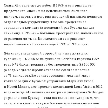
Слава Яёи взлетает до небес. В 1993-м ее приглашает
представить Японию на Венецианской биеннале —
причем, впервые в истории японский павильон целиком
отдали одному художнику. Там она представила
зеркальную комнату (в последний раз Кусама делала
такие еще в 1960-х) — большое пространство, наполненное
отражениями тыкв. Впоследствии ее пригласят
поучаствовать в Биеннале еще в 1998 и 1999 годах.
Яёи становится самой дорогой из ныне живущих
художниц — в 2008-м на аукционе Christie’s картина 1959
года № 2 была продана за беспрецедентные $5 100 000
(а ведь когда-то Фрэнк Стелла покупал ее полотна
за 75 долларов). Ею заинтересовался модный мир:
коллаборации с Кусамой устраивали Марк Джейкобс
и Иссей Мияке, а ее проект с коллекцией Louis Vuitton 2012
года — тогда 24 стеклянные витрины универмага Selfridges
украсили под Кусаму — стал настолько популярным, что
теперь эти клатчи кажутся больше «кусамовскими», чем