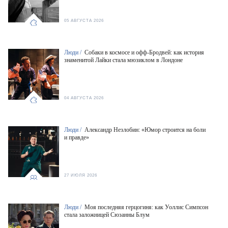
05 АВГУСТА 2026
Люди /
Собаки в космосе и офф-Бродвей: как история
знаменитой Лайки стала мюзиклом в Лондоне
04 АВГУСТА 2026
Люди /
Александр Незлобин: «Юмор строится на боли
и правде»
27 ИЮЛЯ 2026
Люди /
Моя последняя герцогиня: как Уоллис Симпсон
стала заложницей Сюзанны Блум