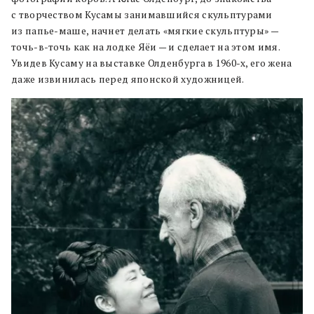
с творчеством Кусамы занимавшийся скульптурами
из папье-маше, начнет делать «мягкие скульптуры» —
точь-в-точь как на лодке Яёи — и сделает на этом имя.
Увидев Кусаму на выставке Олденбурга в 1960-х, его жена
даже извинилась перед японской художницей.