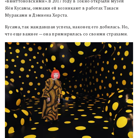
«вюиттоновскими». В 2017 году в Токио открыли музей
Яёи Кусамы, оммажи ей возникают в работах Такаси
Мураками и Дэмиена Херста.
Кусама, так жаждавшая успеха, наконец его добилась. Но,
что еще важнее — она примирилась со своими страхами.