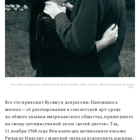
КУСАМА И ДЖОЗЕФ КОРНЕЛЛ В НЬЮ-ЙОРКЕ, 1970. ФОТО: YAYOI KUSAMA STUDIO,
INC.
Все это приводит Кусаму в депрессию. Наложилось
многое — от разочарования в сексистской арт-среде
до общего уныния американского общества, пришедшего
на смену оптимистичной эпохе «детей цветов». Так,
11 ноября 1968 года Яёи написала антивоенное письмо
Ричарду Никсону с мантрой «нельзя искоренить насилие,