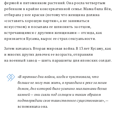
фермой и питомником растений. Она росла четвертым
ребенком в крайне консервативной семье. Мама била Яёи,
отбирала у нее краски (потому что женщина должна
«составить хорошую партию», а не заниматься
искусством) и посылала ее шпионить за отцом,
встречающимся с другими женщинами — отсюда, как
признается Кусама, вырос ее страх сексуальности.
Затем началась Вторая мировая война. В 13 лет Кусаму, как
и многих других девочек ее возраста, отправили
на военный завод — шить парашюты для японских солдат.
«В мрачные дни войны, когда я чувствовала, что
больше не могу так жить, я приходила к реке за моим
домом, дно которой было усыпано миллионами белых
камней — они сияли под солнцем и таким образом
подтверждали свое таинственное существование»
, —
вспоминала она.