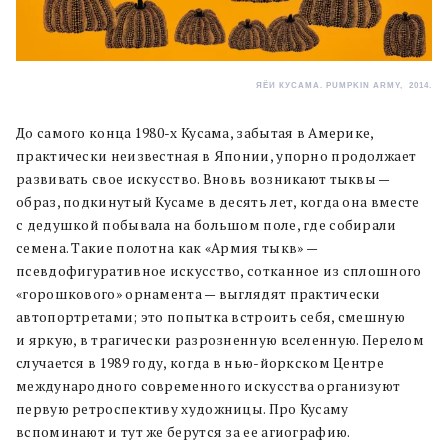
ЯЁИ КУСАМА. PUMPKIN ARMY, 2014.
До самого конца 1980-х Кусама, забытая в Америке,
практически неизвестная в Японии, упорно продолжает
развивать свое искусство. Вновь возникают тыквы —
образ, подкинутый Кусаме в десять лет, когда она вместе
с дедушкой побывала на большом поле, где собирали
семена. Такие полотна как «Армия тыкв» —
псевдофигуративное искусство, сотканное из сплошного
«горошкового» орнамента — выглядят практически
автопортретами; это попытка встроить себя, смешную
и яркую, в трагически разрозненную вселенную. Перелом
случается в 1989 году, когда в нью-йоркском Центре
международного современного искусства организуют
первую ретроспективу художницы. Про Кусаму
вспоминают и тут же берутся за ее агиографию.