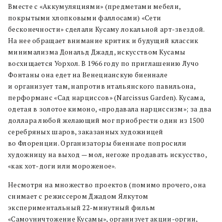
Вместе с «Аккумуляциями» (предметами мебели,
покрытыми хлопковыми фаллосами) «Сети
бесконечности» сделали Кусаму локальной арт-звездой.
На нее обращает внимание критик и будущий классик
минимализма Дональд Джадд, искусством Кусамы
восхищается Уорхол. В 1966 году по приглашению Лучо
Фонтаны она едет на Венецианскую биеннале
и организует там, напротив итальянского павильона,
перформанс «Сад нарциссов» (Narcissus Garden). Кусама,
одетая в золотое кимоно, «продавала нарциссизм»; за два
доллара любой желающий мог приобрести один из 1500
серебряных шаров, заказанных художницей
во Флоренции. Организаторы биеннале попросили
художницу на выход — мол, негоже продавать искусство,
«как хот-доги или мороженое».
Несмотря на множество проектов (помимо прочего, она
снимает c режиссером Джадом Ялкутом
экспериментальный 22-минутный фильм
«Самоуничтожение Кусамы», организует акции-оргии,