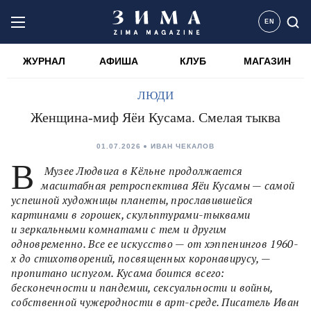
EN
ЖУРНАЛ
АФИША
КЛУБ
МАГАЗИН
ЛЮДИ
Женщина-миф Яёи Кусама. Смелая тыква
01.07.2026
ИВАН ЧЕКАЛОВ
В
Музее Людвига в Кёльне продолжается
масштабная ретроспектива Яёи Кусамы — самой
успешной художницы планеты, прославившейся
картинами в горошек, скульптурами-тыквами
и зеркальными комнатами с тем и другим
одновременно. Все ее искусство — от хэппенингов 1960-
х до стихотворений, посвященных коронавирусу, —
пропитано испугом. Кусама боится всего:
бесконечности и пандемии, сексуальности и войны,
собственной чужеродности в арт-среде. Писатель Иван