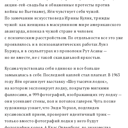
акции-гей-свадьбы и обнаженные протесты против
войны во Вьетнаме), Яёи чувствует себя чужой.
По замечанию искусствоведа Ирины Кулик, трижды
чужой: как женщина в маскулинном мире американского
авангарда, японка в чужой стране и человек
с психическим расстройством. По отдельности все это уже
проявлялось и в психоаналитических работах Луиз
Буржуа, и в скульптурах из проволоки Рут Асавы —
но не вместе, не с такой скандальной яркостью.
Кусама чувствовала себя одиноко и все больше
замыкалась в себе. Последней каплей стал плагиат. В 1963
году Яёи организует выставку «Шоу тысячи лодок»,
на котором экспонирует лодку, покрытую мягкими
фаллосами, и 999 фотографий, изображающих эту лодку —
они усеивают стены, пол и потолок галереи. Чуть позже
художница узнает, что Энди Уорхол, подглядев
кусамовский прием, провернет идентичный трюк —
только вместо фотографий лодки у него будут
фотографии коров. А Клас Олденбург, до знакомства