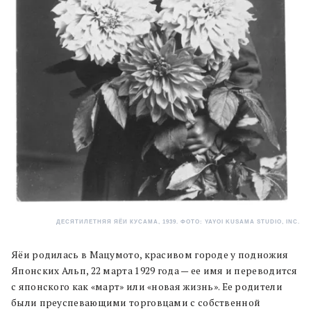
ДЕСЯТИЛЕТНЯЯ ЯЁИ КУСАМА, 1939. ФОТО: YAYOI KUSAMA STUDIO, INC.
Яёи родилась в Мацумото, красивом городе у подножия
Японских Альп, 22 марта 1929 года — ее имя и переводится
с японского как «март» или «новая жизнь». Ее родители
были преуспевающими торговцами с собственной