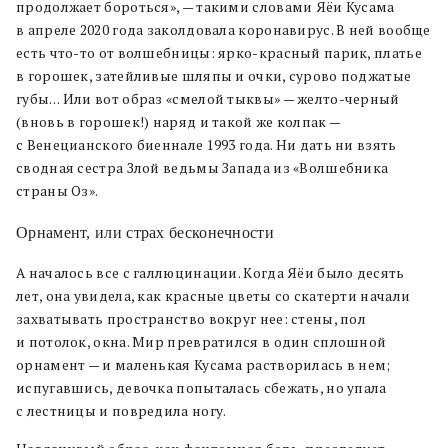
продолжает бороться», — такими словами Яёи Кусама
в апреле 2020 года заколдовала коронавирус. В ней вообще
есть что-то от волшебницы: ярко-красный парик, платье
в горошек, затейливые шляпы и очки, сурово поджатые
губы… Или вот образ «смелой тыквы» — желто-черный
(вновь в горошек!) наряд и такой же колпак —
с Венецианского биеннале 1993 года. Ни дать ни взять
сводная сестра Злой ведьмы Запада из «Волшебника
страны Оз».
Орнамент, или страх бесконечности
А началось все с галлюцинации. Когда Яёи было десять
лет, она увидела, как красные цветы со скатерти начали
захватывать пространство вокруг нее: стены, пол
и потолок, окна. Мир превратился в один сплошной
орнамент — и маленькая Кусама растворилась в нем;
испугавшись, девочка попыталась сбежать, но упала
с лестницы и повредила ногу.