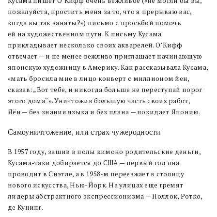
Кусама пишет О’Кифф очень вежливое («не могли бы вы,
пожалуйста, простить меня за то, что я прерываю вас,
когда вы так заняты?») письмо с просьбой помочь
ей на художественном пути. К письму Кусама
прикладывает несколько своих акварелей. О’Кифф
отвечает — и не менее вежливо приглашает начинающую
японскую художницу в Америку. Как рассказывала Кусама,
«мать бросила мне в лицо конверт с миллионом йен,
сказав: „Вот тебе, и никогда больше не переступай порог
этого дома“». Уничтожив большую часть своих работ,
Яёи — без знания языка и без плана — покидает Японию.
Самоуничтожение, или страх чужеродности
В 1957 году, зашив в полы кимоно родительские деньги,
Кусама-таки добирается до США — первый год она
проводит в Сиэтле, а в 1958-м переезжает в столицу
нового искусства, Нью-Йорк. На улицах еще гремят
лидеры абстрактного экспрессионизма — Поллок, Ротко,
де Кунинг.