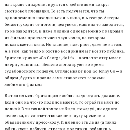
на экране синхронизируются с действиями вокруг
смотровой площадки. То есть получается, что ты
одновременно находишься и в кино, и в театре. Актеры
бегают, уходят от погони, целуются, машина то заводится,
то не заводится, и даже молния одновременно с кадрами
из фильма пронзает часы таун холла, на котором
показывается кино. Но главное, наверное, даже не в этом.
А в том, как тепло и охотно воспринимает все это публика.
Зрители кричат: «Go George, do it!» — когда тот открывает
дверцу машины… Бешено аплодируют во время
судьбоносного поцелуя. Отплясывают под Go Johny Go — в
общем, будто и правда сами становятся героями
любимого фильма.
В этом смысле британцам вообще надо отдать должное.
Если они на что-то подписываются, то отрабатывают по
полной. В тысячной толпе не было, пожалуй, ни одного
человека, не соответствовавшего духу времени и
объявленному дресс-коду. И именно эти лица (а также
юбки-клеш, каблуки, стрелки, подтяжки, рубашки в