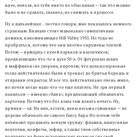
идее, нельзя, но тебя никто не обыскивал — так что можно
было и не сдавать, главное, не снимать в процессе.
Ну а дальнейшее… честно говоря, мне показалось немного
странным. Вначале стоят маленькие симпатичные
домики, напоминающие Hill Valley 1955. Но туда не
пробраться, потому что они плотно окружены толпой.
Потом — ярмарка с кучей ларьков и вагончиков,
предлагающих что-то в духе 50-х. От фетровых шляп
и маффинов (не уверена, впрочем, что цельнозерновые
тогда действительно были в тренде) до бритья бороды и
отправки открыток. И все это действительно очень мило,
но почти везде надо что-то еще платить. Не зря первый
павильон — именно «банк», предлагающий обналичить
карточки. Потому что без кэша там делать нечего. Ну,
дринки — ок. На них, кстати, цены весьма гуманные — не
дороже обычного не самого fancy бара. Но потом тебе
начинают продавать всякую ерунду: флажки, выпускные
ленточки, конфеты, зефир, а также твои собственные
портреты на фоне исторических вывесок (на свой