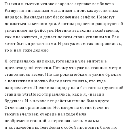
Тысячи и тысячи человек заранее скупают все билеты.
Рыщут по винтажным магазинам в поисках аутеничных
нарядов. Выкладывают бесконечные селфис. Не могут
дождаться заветного дня. А потом радостно рапортуют об
увиденном на фейсбуке. Именно эта волна эксайтмента,
как мне кажется, и делает показы столь успешными. Все
хотят быть причастными. И раз уж всем так понравилось,
то и нам тоже должно.
Я, отправляясь на показ, готовила в уме эпитеты в
превосходной степени. Потому что уже на станции метро
становилось весело! По широким юбкам и узким брюкам
с подтяжками можно было легко понять, кто куда
направляется. Половина народу на и без того загруженной
станции Stratford отправлялись, как и я, «назад в
будущее». И в начале все действительно было круто.
Отличная организация. Несмотря на сотни (если не
тысячи) человек, очередь на входе была
необременительной, а персонал очень милым
и дружелюбным. Телефоны с собой проносить было, по