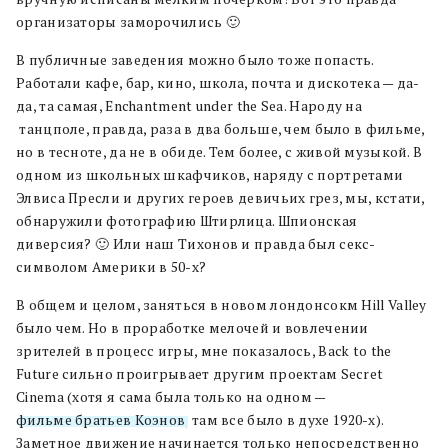
организаторы заморочились 🙂
В публичные заведения можно было тоже попасть.
Работали кафе, бар, кино, школа, почта и дискотека — да-
да, та самая, Enchantment under the Sea. Народу на
танцполе, правда, раза в два больше, чем было в фильме,
но в тесноте, да не в обиде. Тем более, с живой музыкой. В
одном из школьных шкафчиков, наряду с портретами
Элвиса Пресли и других героев девичьих грез, мы, кстати,
обнаружили фотографию Штирлица. Шпионская
диверсия? 🙂 Или наш Тихонов и правда был секс-
символом Америки в 50-х?
В общем и целом, заняться в новом лондонсокм Hill Valley
было чем. Но в проработке мелочей и вовлечении
зрителей в процесс игры, мне показалось, Back to the
Future сильно проигрывает другим проектам Secret
Cinema (хотя я сама была только на одном —
фильме братьев Коэнов
, там все было в духе 1920-х).
Заметное движение начинается только непосредственно