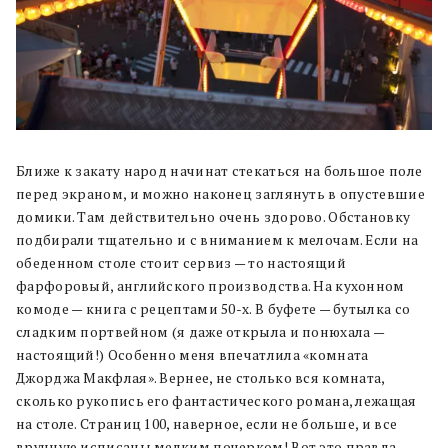
Ближе к закату народ начинат стекаться на большое поле
перед экраном, и можно наконец заглянуть в опустевшие
домики. Там действительно очень здорово. Обстановку
подбирали тщательно и с вниманием к мелочам. Если на
обеденном столе стоит сервиз — то настоящий
фарфоровый, английского производства. На кухонном
комоде — книга с рецептами 50-х. В буфете — бутылка со
сладким портвейном (я даже открыла и понюхала —
настоящий!) Особенно меня впечатлила «комната
Джорджа Макфлая». Вернее, не столько вся комната,
сколько рукопись его фантастического романа, лежащая
на столе. Страниц 100, наверное, если не больше, и все
вручную исписаны мелким почерком! Вот это правда