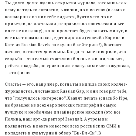
Ты долго-долго ждешь открытия журнала, готовишься к
нему не только ежечасно, в жизни, но и во снах (в самых
кошмарных из них тебе видится, будто чего-то не
привезли, не доставили, неправильно напечатали и все
идет не по плану), а оно пролетает будто за пять минут, и
все пьют шампанское, едят пирожки (спасибо Карине и
Кате из Russian Revels за вкусный кейтеринг!), болтают,
читают,
остаются довольны. Когда-то мне говорили, что
свадьба — это самый счастливый день в жизни, так вот,
ребята, свадьба, по сравнению с запуском своего журнала,
— это фигня.
Счастье — это, например, когда ты видишь своих коллег-
журналистов, листающих Russian Gap, и они говорят тебе,
что “получилось интересно”. Хвалят печать (спасибо Ире,
выбравшей из всех европейских типографий самую
лучшую) и необычные дизайнерские находки (это все
Полина, наш арт-директор! Звезда!). А утром вы
появляетесь в ленте новостей всех российских СМИ и
попадаете в культурный обзор “Би-Би-Си”. В