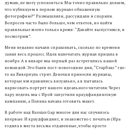
думаю, не могу успокоиться. Мы точно правильно делаем,
что публикуем в первом журнале обнаженную
фотографию?” Размышляли, рассуждали и спорили.
Вопросов часто было больше, чем ответов, но найти
правильные могло только время: “Давайте выпустимся, и
посмотрим”.
Меня недавно начали спрашивать, сколько по времени
занял весь процесс. Идея напечатать журнал пришла в
ноябре. А в январе мы первый раз встретились нашей
командой. Это были пост-новогодние дни, “Старбакс” где-
то на Ливерпуль стрит. Девочки принесли журналы,
которые им нравились визуально, а я пыталась
нарисовать портрет нашего идеального читателя. Через
пару недель мы с Ирой запустили краудфандинговую
кампанию, а Полина начала готовить макет.
В работе над Russian Gap многое для нас случилось
впервые. И краудфандинг, и знакомство с печатью (Ира
ездила в места весьма отдаленные, чтобы просто