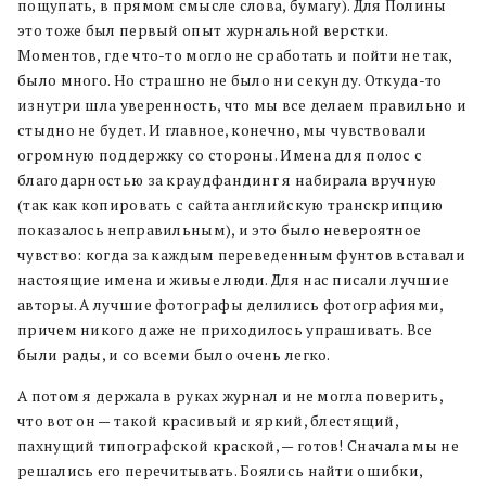
пощупать, в прямом смысле слова, бумагу). Для Полины
это тоже был первый опыт журнальной верстки.
Моментов, где что-то могло не сработать и пойти не так,
было много. Но страшно не было ни секунду. Откуда-то
изнутри шла уверенность, что мы все делаем правильно и
стыдно не будет. И главное, конечно, мы чувствовали
огромную поддержку со стороны. Имена для полос с
благодарностью за краудфандинг я набирала вручную
(так как копировать с сайта английскую транскрипцию
показалось неправильным), и это было невероятное
чувство: когда за каждым переведенным фунтов вставали
настоящие имена и живые люди. Для нас писали лучшие
авторы. А лучшие фотографы делились фотографиями,
причем никого даже не приходилось упрашивать. Все
были рады, и со всеми было очень легко.
А потом я держала в руках журнал и не могла поверить,
что вот он — такой красивый и яркий, блестящий,
пахнущий типографской краской, — готов! Сначала мы не
решались его перечитывать. Боялись найти ошибки,