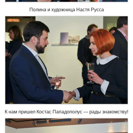
Полина и художница Настя Русса
К нам пришел Костас Пападополус — рады знакомству!