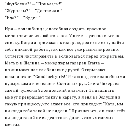
“Футболки?” — “Привезли!”
“Журналы?” — “Доставили!”
“Еда?” — “Будет!”
Ира — волешбница, способная создать красивое
мероприятие из любого хаоса. У нее все учтено и все по
списку. Когда я приезжаю в галерею, долго не могу найти
себе никакой работы, так как все уже распланировано.
Остается инстаграмить и волноваться перед открытием.
Мэтью и Шелина — менеджеры галереи Erarta —
принимают нас как близких друзей. Открывают
шампанское: “Good luck girls!” Я таю под его волшебными
пузырьками и во власти Светиных рук. Света Чихерева —
самый чудесный лондонский визажист. За двадцать
минут превращает тыкву в карету, а меня из Золушки в
такую принцессу, что ахают все, кто приходит: “Катя, мы
никогда тебя такой не видели!” Признаться, я и сама себя
никогда такой не видела тоже. Даже в самых смелых
мечтах.