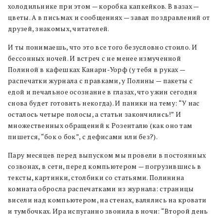
холодильнике при этом — коробка капкейков. В вазах —
цветы. А в письмах и сообщениях — завал поздравлений от
друзей, знакомых, читателей.
И ты понимаешь, что это все того безусловно стоило. И
бессонных ночей. И встреч с не менее измученной
Полиной в кафешках Канари-Уорф (у тебя в руках —
распечатки журнала с правками, у Полины — пакеты с
едой и печальное осознание в глазах, что ужин сегодня
снова будет готовить некогда). И паники на тему: “У нас
осталось четыре полосы, а статьи закончились!” И
множественных обращений к Розенталю (как оно там
пишется, “бок о бок”, с дефисами или без?).
Пару месяцев перед выпуском мы провели в постоянных
созвонах, в сети, перед компьютером — погрузившись в
тексты, картинки, столбики со статьями. Полинина
комната обросла распечатками из журнала: страницы
висели над компьютером, на стенах, валялись на кровати
и тумбочках. Ира испуганно звонила в ночи: “Второй день