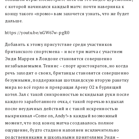
с которой начинался каждый матч: почти наверняка к
концу такого «промо» вам захочется узнать, что же будет
дальше.
https://youtu.be/nGW67w-pgR0
Добавить к этому присутствие среди участников
британского спортсмена – и все три матча с участием
Энди Маррея в Лондоне становятся совершенно
незабываемыми. Теннис – спорт аристократов, но когда
речь заходит о своих, британцы становятся совершенно
безумными, поддерживая шотландскую вторую ракетку
мира во всё горло и превращая Арену О2 в бурлящий
котел. Зал с такой синхронностью вскидывал руки после
каждого заработанного очка, с такой горечью вздыхал
после неудачных действий и с такой искренностью
выкрикивал «Come on, Andy!» в каждый возможный
момент, что под конец матча создавалось полное
ощущение, будто стадион наполнен исключительно
родственниками и школьными приятелями Энди –