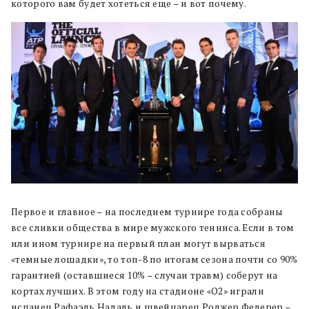
которого вам будет хотеться еще – и вот почему.
Первое и главное – на последнем турнире года собраны
все сливки общества в мире мужского тенниса. Если в том
или ином турнире на первый план могут вырваться
«темные лошадки», то топ-8 по итогам сезона почти со 90%
гарантией (оставшиеся 10% – случаи травм) соберут на
кортах лучших. В этом году на стадионе «О2» играли
испанец Рафаэль Надаль и швейцарец Роджер Федерер –