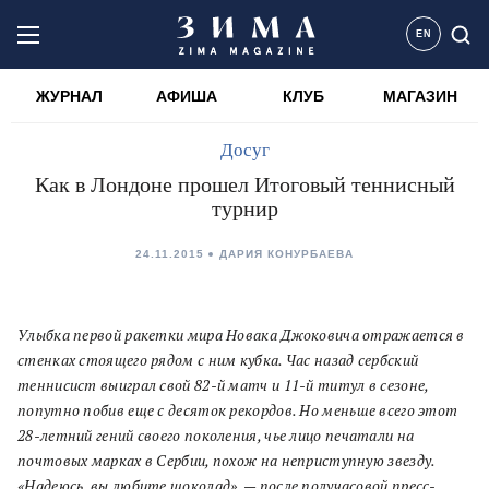
EN
ЖУРНАЛ
АФИША
КЛУБ
МАГАЗИН
Досуг
Как в Лондоне прошел Итоговый теннисный
турнир
24.11.2015
ДАРИЯ КОНУРБАЕВА
Улыбка первой ракетки мира Новака Джоковича отражается в
стенках стоящего рядом с ним кубка. Час назад сербский
теннисист выиграл свой 82-й матч и 11-й титул в сезоне,
попутно побив еще с десяток рекордов. Но меньше всего этот
28-летний гений своего поколения, чье лицо печатали на
почтовых марках в Сербии, похож на неприступную звезду.
«Надеюсь, вы любите шоколад», — после получасовой пресс-