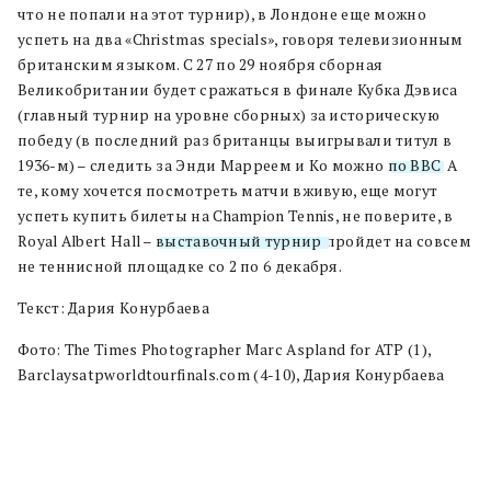
что не попали на этот турнир), в Лондоне еще можно
успеть на два «Christmas specials», говоря телевизионным
британским языком. С 27 по 29 ноября сборная
Великобритании будет сражаться в финале Кубка Дэвиса
(главный турнир на уровне сборных) за историческую
победу (в последний раз британцы выигрывали титул в
1936-м) – следить за Энди Марреем и Ко можно
по BBC
. А
те, кому хочется посмотреть матчи вживую, еще могут
успеть купить билеты на Champion Tennis, не поверите, в
Royal Albert Hall –
выставочный турнир
пройдет на совсем
не теннисной площадке со 2 по 6 декабря.
Текст: Дария Конурбаева
Фото: The Times Photographer Marc Aspland for ATP (1),
Barclaysatpworldtourfinals.com (4-10), Дария Конурбаева