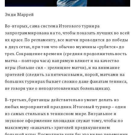
Энди Маррей
Во-вторых, сама система Итогового турнира
запрограммирована на то, чтобы показать лучших во всей
их красе. По регламенту, все матчи проводятся до победы
в двух сетах, при том что обычно мужчины «рубятся» до
трех. Сокращение времени (средняя продолжительность
матча – полтора часа) напрямую влияет и на качество
игры (больше сил – зрелищнее матчи), и на внимание
зрителей (следить за пятичасовыми, порой, матчами на
больших турнирах бывает сложно даже фанатам тенниса,
не говоря уже о неподготовленных болельщиках).
В-третьих, британцы действительно умеют делать из
любых мероприятий праздник. Итоговый турнир – один
из самых стильных в теннисном мире. Визуальное и
звуковое оформление площадки служат тому, чтобы по
максимуму «накачать» зрителей предвкушением
большой игры. Посмотрите хотя бы это видео церемонии,