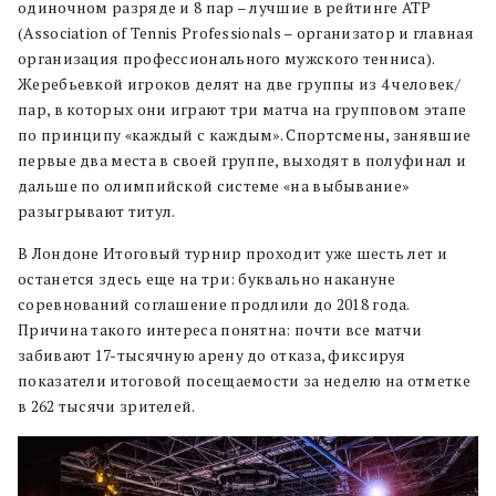
одиночном разряде и 8 пар – лучшие в рейтинге ATP
(Association of Tennis Professionals – организатор и главная
организация профессионального мужского тенниса).
Жеребьевкой игроков делят на две группы из 4 человек/
пар, в которых они играют три матча на групповом этапе
по принципу «каждый с каждым». Спортсмены, занявшие
первые два места в своей группе, выходят в полуфинал и
дальше по олимпийской системе «на выбывание»
разыгрывают титул.
В Лондоне Итоговый турнир проходит уже шесть лет и
останется здесь еще на три: буквально накануне
соревнований соглашение продлили до 2018 года.
Причина такого интереса понятна: почти все матчи
забивают 17-тысячную арену до отказа, фиксируя
показатели итоговой посещаемости за неделю на отметке
в 262 тысячи зрителей.