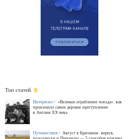
Топ статей
Интересно /
«Великое ограбление поезда»: как
произошло самое дерзкое преступление
в Англии XX века
Путешествия /
Август в Британии: вереск,
подсолнухи и Персеиды — 5 способов красиво