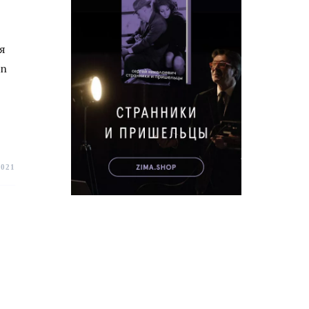
я
on
2021