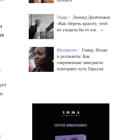
Brothers
Люди /
Леонид Десятников:
«Как сберечь красоту, чтоб
и
не уходила бы от нас…»
ия
Интересно /
Гомер, Нолан
и релоканты. Как
современные эмигранты
.
повторяют путь Одиссея
дет
о
и