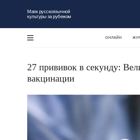
Маяк русскоязычной
культуры за рубежом
ОНЛАЙН
ЖУ
27 прививок в секунду: Вел
вакцинации