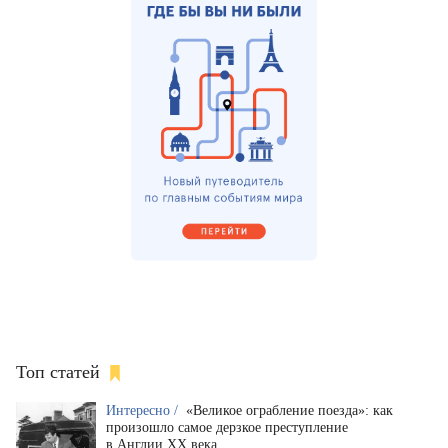
Топ статей
Интересно /
«Великое ограбление поезда»: как
произошло самое дерзкое преступление
в Англии XX века