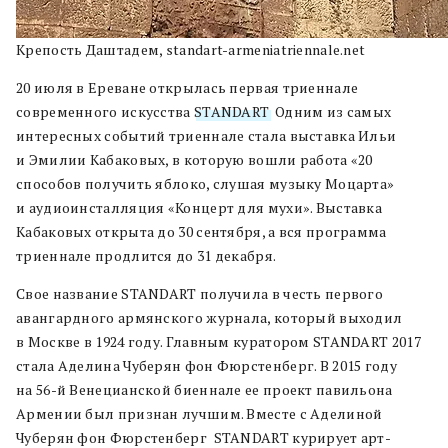
Крепость Даштадем, standart-armeniatriennale.net
20 июля в Ереване открылась первая триеннале
современного искусства
STANDART
. Одним из самых
интересных событий триеннале стала выставка Ильи
и Эмилии Кабаковых, в которую вошли работа «20
способов получить яблоко, слушая музыку Моцарта»
и аудиоинсталляция «Концерт для мухи». Выставка
Кабаковых открыта до 30 сентября, а вся программа
триеннале продлится до 31 декабря.
Свое название STANDART получила в честь первого
авангардного армянского журнала, который выходил
в Москве в 1924 году. Главным куратором STANDART 2017
стала Аделина Чуберян фон Фюрстенберг. В 2015 году
на 56-й Венецианской биеннале ее проект павильона
Армении был признан лучшим. Вместе с Аделиной
Чуберян фон Фюрстенберг STANDART курирует арт-