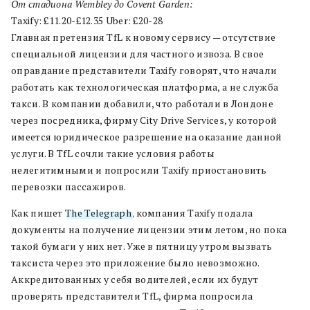
От стадиона Wembley до Covent Garden:
Taxify: £11.20-£12.35 Uber: £20-28
Главная претензия TfL к новому сервису — отсутствие
специальной лицензии для частного извоза. В свое
оправдание представители Taxify говорят, что начали
работать как технологическая платформа, а не служба
такси. В компании добавили, что работали в Лондоне
через посредника, фирму City Drive Services, у которой
имеется юридическое разрешение на оказание данной
услуги. В TfL сочли такие условия работы
нелегитимными и попросили Taxify приостановить
перевозки пассажиров.
Как пишет
The Telegraph
, компания Taxify подала
документы на получение лицензии этим летом, но пока
такой бумаги у них нет. Уже в пятницу утром вызвать
таксиста через это приложение было невозможно.
Аккредитованных у себя водителей, если их будут
проверять представители TfL, фирма попросила