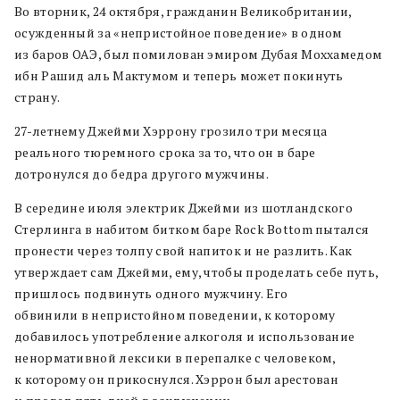
Во вторник, 24 октября, гражданин Великобритании,
осужденный за «непристойное поведение» в одном
из баров ОАЭ, был помилован эмиром Дубая Моххамедом
ибн Рашид аль Мактумом и теперь может покинуть
страну.
27-летнему Джейми Хэррону грозило три месяца
реального тюремного срока за то, что он в баре
дотронулся до бедра другого мужчины.
В середине июля электрик Джейми из шотландского
Стерлинга в набитом битком баре Rock Bottom пытался
пронести через толпу свой напиток и не разлить. Как
утверждает сам Джейми, ему, чтобы проделать себе путь,
пришлось подвинуть одного мужчину. Его
обвинили в непристойном поведении, к которому
добавилось употребление алкоголя и использование
ненормативной лексики в перепалке с человеком,
к которому он прикоснулся. Хэррон был арестован