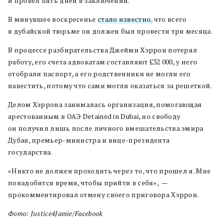
и провел пять дней в заключении.
В минувшее воскресенье
стало известно
, что всего
в дубайской тюрьме он должен был провести три месяца.
В процессе разбирательства Джейми Хэррон потерял
работу, его счета адвокатам составляют £32 000, у него
отобрали паспорт, а его родственники не могли его
навестить, потому что сами могли оказаться за решеткой.
Делом Хэррона занималась организация, помогающая
арестованным в ОАЭ Detained in Dubai, но свободу
он получил лишь после личного вмешательства эмира
Дубая, премьер-министра и вице-президента
государства.
«Никто не должен проходить через то, что прошел я. Мне
понадобится время, чтобы прийти в себя», —
прокомментировал отмену своего приговора Хэррон.
Фото: Justice4Jamie/Facebook