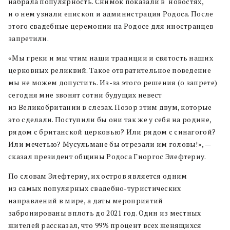
набрала популярность. Снимок показали в новостях,
и о нем узнали епископ и администрация Родоса. После
этого свадебные церемонии на Родосе для иностранцев
запретили.
«Мы греки и мы чтим наши традиции и святость наших
церковных реликвий. Такое отвратительное поведение
мы не можем допустить. Из-за этого решения (о запрете)
сегодня мне звонят сотни будущих невест
из Великобритании в слезах. Позор этим двум, которые
это сделали. Поступили бы они так же у себя на родине,
рядом с британской церковью? Или рядом с синагогой?
Или мечетью? Мусульмане бы отрезали им головы!», —
сказал президент общины Родоса Гиоргос Элефтериу.
По словам Элефтериу, их остров является одним
из самых популярных свадебно-туристических
направлений в мире, а даты мероприятий
забронированы вплоть до 2021 год. Один из местных
жителей рассказал, что 99% процент всех женящихся