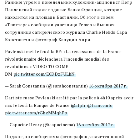
Ранним утром в понедельник художник-акционист Петр
Павленский поджег здание Банка Франции, которое
находится на площади Бастилии. Об этот в своем
«Твиттере» сообщили участница Femen и бывшая
сотрудница сатирического журнала Сharlie Hebdo Сара
Константэн и фотограф Капуцин Анри.
Pavlenski met le feu à la BF: «La renaissance de la France
révolutionnaire déclenchera l’incendie mondial des
révolutions.» VIDEO TO COME
DM
pic.twitter.com/E0DDzFULhN
— Sarah Constantin (@sarahconstantin)
16 октября 2017 г.
L’artiste russe Pavlenski arrêté par la police à 4h10 après avoir
mis le feu à la Banque de France
@afpfr
@franceinfo
pic.twitter.com/rGhzMMqhFp
— Capucine Henry (@capucinema)
16 октября 2017 г.
Поджог, по сообщениям фотографов, является новой