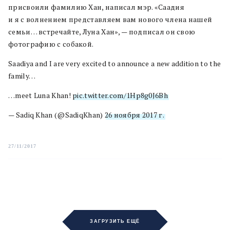
присвоили фамилию Хан, написал мэр. «Саадия
и я с волнением представляем вам нового члена нашей
семьи… встречайте, Луна Хан», — подписал он свою
фотографию с собакой.
Saadiya and I are very excited to announce a new addition to the
family…
…meet Luna Khan!
pic.twitter.com/1Hp8g0J6Bh
— Sadiq Khan (@SadiqKhan)
26 ноября 2017 г.
27/11/2017
ЗАГРУЗИТЬ ЕЩЁ