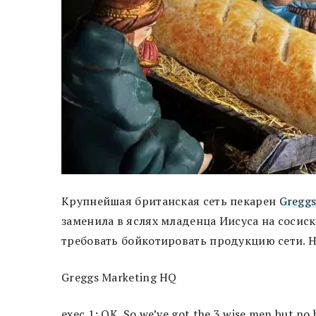
Крупнейшая британская сеть пекарен
Gregg
заменила в яслях младенца Иисуса на сосиск
требовать бойкотировать продукцию сети. Н
Greggs Marketing HQ
exec 1: OK. So we’ve got the 3 wise men but no 