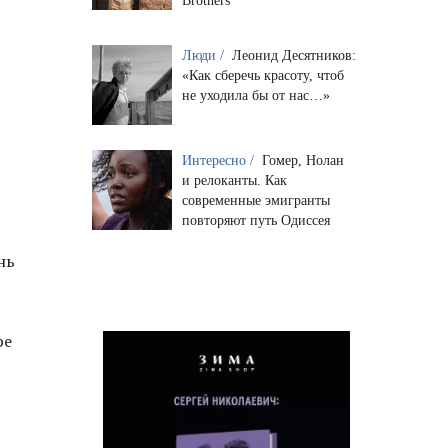
Brothers
Люди /
Леонид Десятников:
«Как сберечь красоту, чтоб
не уходила бы от нас…»
Интересно /
Гомер, Нолан
и релоканты. Как
современные эмигранты
повторяют путь Одиссея
нь
ре