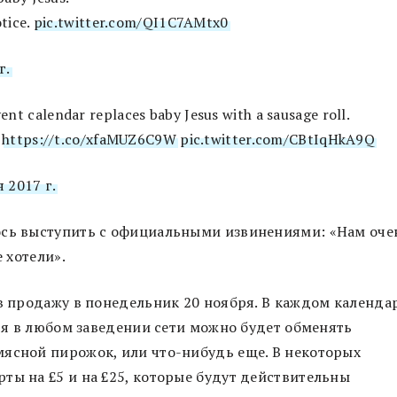
otice.
pic.twitter.com/QI1C7AMtx0
г.
vent calendar replaces baby Jesus with a sausage roll.
L
https://t.co/xfaMUZ6C9W
pic.twitter.com/CBtIqHkA9Q
 2017 г.
ось выступить с официальными извинениями: «Нам оче
е хотели».
 в продажу в понедельник 20 ноября. В каждом календа
бря в любом заведении сети можно будет обменять
мясной пирожок, или что-нибудь еще. В некоторых
ты на £5 и на £25, которые будут действительны