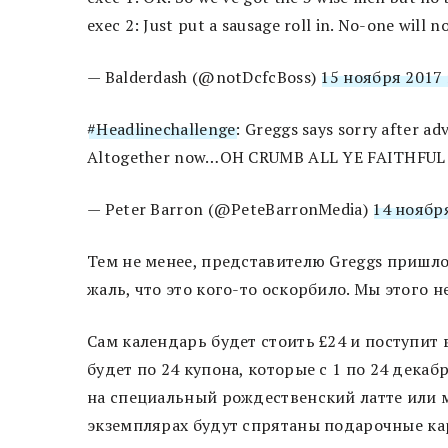
exec 2: Just put a sausage roll in. No-one will n
— Balderdash (@notDcfcBoss)
15 ноября 2017 
#Headlinechallenge
: Greggs says sorry after ad
Altogether now…OH CRUMB ALL YE FAITHFU
— Peter Barron (@PeteBarronMedia)
14 ноября
Тем не менее, представителю Greggs пришл
жаль, что это кого-то оскорбило. Мы этого н
Сам календарь будет стоить £24 и поступит
будет по 24 купона, которые с 1 по 24 дека
на специальный рождественский латте или 
экземплярах будут спрятаны подарочные кар