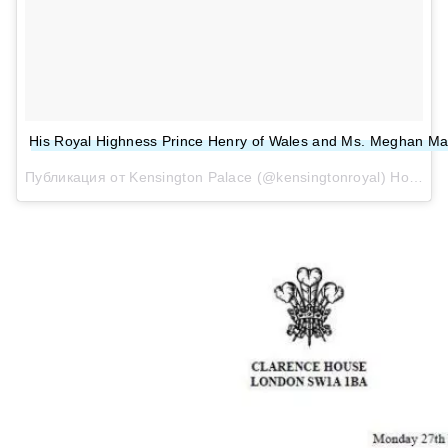
His Royal Highness Prince Henry of Wales and Ms. Meghan Markl
Публикация от Kensington Palace (@kensingtonroyal)
Ноя 27 2017 в 2:01 PST