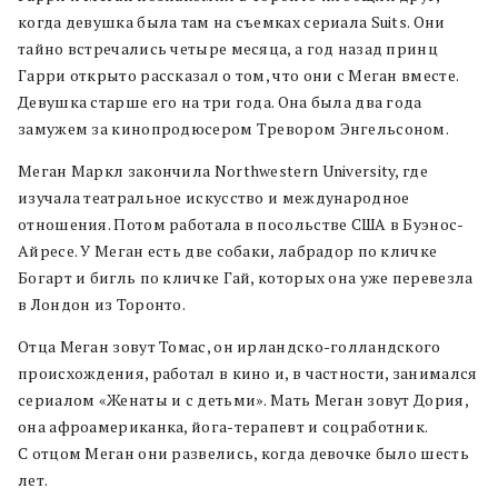
когда девушка была там на съемках сериала Suits. Они
тайно встречались четыре месяца, а год назад принц
Гарри открыто рассказал о том, что они с Меган вместе.
Девушка старше его на три года. Она была два года
замужем за кинопродюсером Тревором Энгельсоном.
Меган Маркл закончила Northwestern University, где
изучала театральное искусство и международное
отношения. Потом работала в посольстве США в Буэнос-
Айресе. У Меган есть две собаки, лабрадор по кличке
Богарт и бигль по кличке Гай, которых она уже перевезла
в Лондон из Торонто.
Отца Меган зовут Томас, он ирландско-голландского
происхождения, работал в кино и, в частности, занимался
сериалом «Женаты и с детьми». Мать Меган зовут Дория,
она афроамериканка, йога-терапевт и соцработник.
С отцом Меган они развелись, когда девочке было шесть
лет.