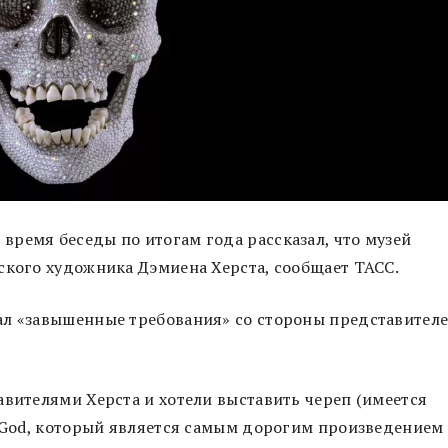
ремя беседы по итогам года рассказал, что музей
ского художника Дэмиена Херста, сообщает ТАСС.
ал «завышенные требования» со стороны представител
авителями Херста и хотели выставить череп (имеется
f God, который является самым дорогим произведением