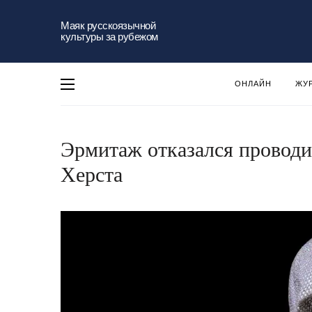
Маяк русскоязычной
культуры за рубежом
ОНЛАЙН
ЖУ
Эрмитаж отказался проводи
Херста