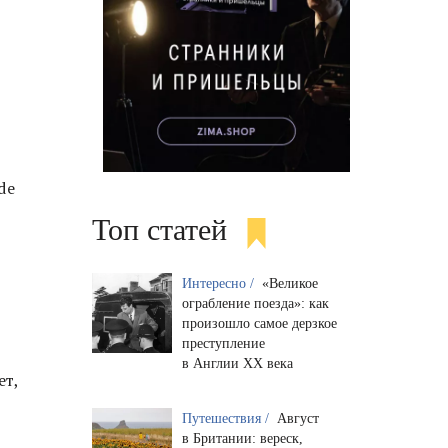
de
Топ статей
Интересно /
«Великое
ограбление поезда»: как
произошло самое дерзкое
преступление
в Англии XX века
ет,
Путешествия /
Август
в Британии: вереск,