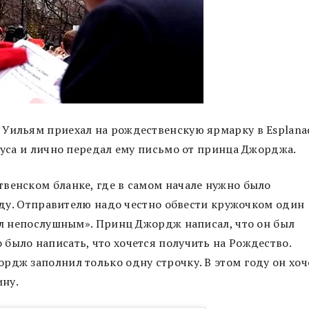
 Уильям приехал на рождественскую ярмарку в Esplana
лауса и лично передал ему письмо от принца Джорджа.
венском бланке, где в самом начале нужно было
году. Отправителю надо честно обвести кружочком один
был непослушным». Принц Джордж написал, что он был
было написать, что хочется получить на Рождество.
рдж заполнил только одну строчку. В этом году он хоч
ну.