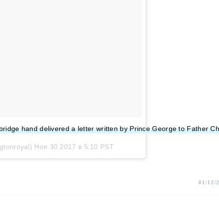
idge hand delivered a letter written by Prince George to Father Chr
gtonroyal)
Ноя 30 2017 в 5:10 PST
01/12/