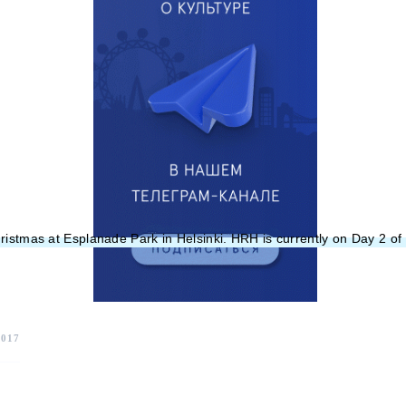
istmas at Esplanade Park in Helsinki. HRH is currently on Day 2 of 
2017