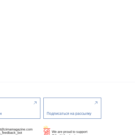
н
Подписаться на рассылку
ct@zimamagazine.com
We are proud to support
_feedback_bot