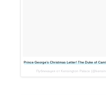
Prince George’s Christmas Letter! The Duke of Cambr
Публикация от Kensington Palace (@kensin