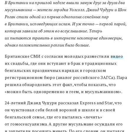
В Британии на прошлой неделе вышли замуж друг за друга два
мусульманина — жители городка Уолсолл. Джаид Чудури и Шон
Роган стали одной из первых однополых семейных пар
в Британии, исповедующих ислам. И уж точно — первой парой,
которая заявила об этом во всеуслышание. Теперь
их пытаются травить в интернете некоторые единоверцы,
однако положительных реплик было больше.
Британские СМИ с согласия молодых разместили
видео
их свадьбы, где они вступают в брак в традиционных
бенгальских праздничных нарядах в городском
регистрационном бюро (аналог российского ЗАГСа). Пара
решила обнародовать этот факт, чтобы показать, что
«можно быть одновременно и геем, и мусульманином».
24-летний Джаид Чудури рассказал Express and Star, что
он чувствовал себя белой вороной в школе и в своей
бенгальской семье, где его пытались «лечить»
от гомосексуализма. А другие мусульмане осуждали его
и запретили посещать мечеть. По его словам, он пытался