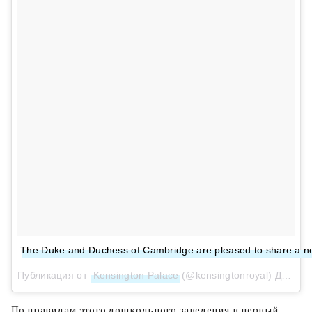
The Duke and Duchess of Cambridge are pleased to share a new 
Публикация от
Kensington Palace
(@kensingtonroyal)
Дек 18 2017 в 3:25 PST
По правилам этого дошкольного заведения в первый