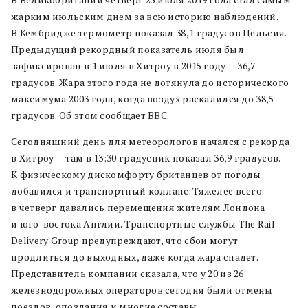
жарким июльским днем за всю историю наблюдений.
В Кембридже термометр показал 38,1 градусов Цельсия.
Предыдущий рекордный показатель июля был
зафиксирован в 1 июля в Хитроу в 2015 году — 36,7
градусов. Жара этого года не дотянула до исторического
максимума 2003 года, когда воздух раскалился до 38,5
градусов. Об этом сообщает BBC.
Сегодняшний день для метеорологов начался с рекорда
в Хитроу — там в 13:30 градусник показал 36,9 градусов.
К физическому дискомфорту британцев от погоды
добавился и транспортный коллапс. Тяжелее всего
в четверг давались перемещения жителям Лондона
и юго-востока Англии. Транспортные службы The Rail
Delivery Group предупреждают, что сбои могут
продлиться до выходных, даже когда жара спадет.
Представитель компании сказала, что у 20 из 26
железнодорожных операторов сегодня были отмены
поездов, опоздания и многие составы