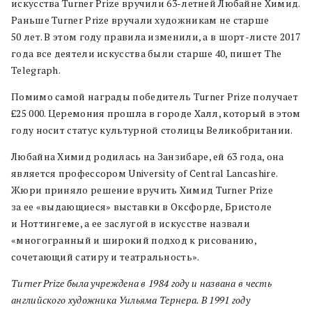
искусства Turner Prize вручили 63-летней Любайне Химид.
Раньше Turner Prize вручали художникам не старше
50 лет. В этом году правила изменили, а в шорт-листе 2017
года все деятели искусства были старше 40, пишет The
Telegraph.
Помимо самой награды победитель Turner Prize получает
£25 000. Церемония прошла в городе Халл, который в этом
году носит статус культурной столицы Великобритании.
Любайна Химид родилась на Занзибаре, ей 63 года, она
является профессором University of Central Lancashire.
Жюри приняло решение вручить Химид Turner Prize
за ее «выдающиеся» выставки в Оксфорде, Бристоле
и Ноттингеме, а ее заслугой в искусстве назвали
«многогранный и широкий подход к рисованию,
сочетающий сатиру и театральность».
Turner Prize была учреждена в 1984 году и названа в честь
английского художника Уильяма Тернера. В 1991 году