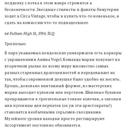
подделку с лотка в этом жанре стремится к
бесконечности. Звездные стилисты и фанаты бижутерии
ходят в Circa Vintage, чтобы и купить что-то новенькое, и
сдать на комиссию что-то поднадоевшее.
64 Fulham High St, SW6 3LQ
Трогательно
В паре уважаемых лондонских универмагов есть корнеры
с украшениями Annina Vogel. Команда марки покупает на
вторичном рынке по всему миру множество самых
разных старинных драгоценностей и переделывает их
так, чтобы современной девушке было удобно их носить.
Брошь, довольно винтажный формат, из мастерских
марки выходит кулоном или перстнем. Шляпные булавки
превращаются в трогательные тонкие колечки, а запонки
или пуговицы для перчаток (ох уж эти аристократы!)
становятся необычными серьгами-гвоздиками.
Музейного уровня находки просто реставрируют.
Ассортимент постоянно обновляется.