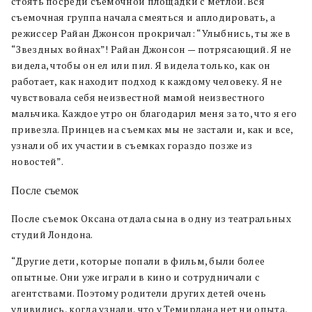
стоять посреди съемочной площадки с метлой. Вся
съемочная группа начала смеяться и аплодировать, а
режиссер Райан Джонсон прокричал: “Улыбнись, ты же в
“Звездных войнах”! Райан Джонсон — потрясающий. Я не
видела, чтобы он ел или пил. Я видела только, как он
работает, как находит подход к каждому человеку. Я не
чувствовала себя неизвестной мамой неизвестного
мальчика. Каждое утро он благодарил меня за то, что я его
привезла. Принцев на съемках мы не застали и, как и все,
узнали об их участии в съемках гораздо позже из
новостей”.
После съемок
После съемок Оксана отдала сына в одну из театральных
студий Лондона.
“Другие дети, которые попали в фильм, были более
опытные. Они уже играли в кино и сотрудничали с
агентствами. Поэтому родители других детей очень
удивились, когда узнали, что у Темирлана нет ни опыта,