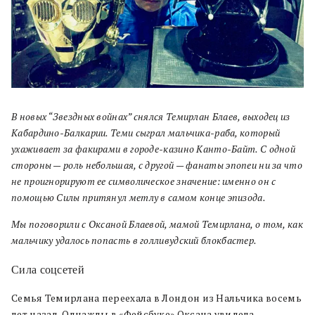
В новых “Звездных войнах” снялся Темирлан Блаев, выходец из
Кабардино-Балкарии. Теми сыграл мальчика-раба, который
ухаживает за факирами в городе-казино Канто-Байт. С одной
стороны — роль небольшая, с другой — фанаты эпопеи ни за что
не проигнорируют ее символическое значение: именно он с
помощью Силы притянул метлу в самом конце эпизода.
Мы поговорили с Оксаной Блаевой, мамой Темирлана, о том, как
мальчику удалось попасть в голливудский блокбастер.
Сила соцсетей
Семья Темирлана переехала в Лондон из Нальчика восемь
лет назад. Однажды в «Фейсбуке» Оксана увидела