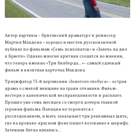
Автор картины – британский драматург и режиссер
Мартин Макдона – хорошо известен русскоязычной
публике по фильмам «Семь психопатов» и «Залечь на дно
в Брюгге». Однако многие критики сходятся во мнении,
что теперь именно «Три билборда…»– самый удачный
фильм и визитная карточка Макдона.
Триумфатор 75-й церемонии «Золотого глобуса» – острая
драма о смелой женщине на грани отчаяния. Фильм-
вестерн о канонической несправедливости и расплате.
Прошло уже семь месяцев со смерти дочери главной
героини фильма. Полиция не торопится с
расследованием, и мать заказывает три рекламных щита,
где на кроваво-красном фоне пишет воззвание к шерифу.
Затяжная битва началась…