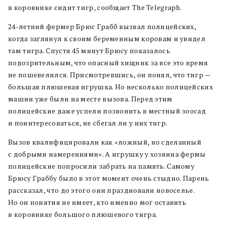
в коровнике сидит тигр, сообщает The Telegraph.
24-летний фермер Брюс Грабб вызвал полицейских,
когда заглянул к своим беременным коровам и увидел
там тигра. Спустя 45 минут Брюсу показалось
подозрительным, что опасный хищник за все это время
не пошевелился. Присмотревшись, он понял, что тигр —
большая плюшевая игрушка. Но несколько полицейских
машин уже были на месте вызова. Перед этим
полицейские даже успели позвонить в местный зоосад
и поинтересоваться, не сбегал ли у них тигр.
Вызов квалифицировали как «ложный, но сделанный
с добрыми намерениями». А игрушку у хозяина фермы
полицейские попросили забрать на память. Самому
Брюсу Граббу было в этот момент очень стыдно. Парень
рассказал, что до этого они праздновали новоселье.
Но он понятия не имеет, кто именно мог оставить
в коровнике большого плюшевого тигра.