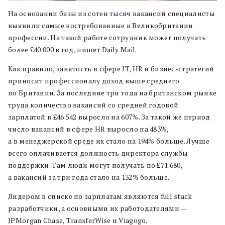
На основании базы из сотен тысяч вакансий специалисты
выявили самые востребованные в Великобритании
профессии. На такой работе сотрудник может получать
более £40 000 в год, пишет Daily Mail.
Как правило, занятость в сфере IT, HR и бизнес-стратегий
приносит профессионалу доход выше среднего
по Британии. За последние три года на британском рынке
труда количество вакансий со средней годовой
зарплатой в £46 542 выросло на 607%. За такой же период
число вакансий в сфере HR выросло на 483%,
а в менеджерской среде их стало на 194% больше. Лучше
всего оплачивается должность директора службы
поддержки. Там люди могут получать по £71 680,
а вакансий за три года стало на 132% больше.
Лидером в списке по зарплатам являются full stack
разработчики, а основными их работодателями —
JPMorgan Chase, TransferWise и Viagogo.