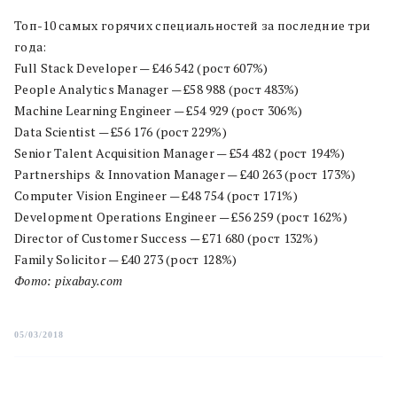
Топ-10 самых горячих специальностей за последние три
года:
Full Stack Developer — £46 542 (рост 607%)
People Analytics Manager — £58 988 (рост 483%)
Machine Learning Engineer — £54 929 (рост 306%)
Data Scientist — £56 176 (рост 229%)
Senior Talent Acquisition Manager — £54 482 (рост 194%)
Partnerships & Innovation Manager — £40 263 (рост 173%)
Computer Vision Engineer — £48 754 (рост 171%)
Development Operations Engineer — £56 259 (рост 162%)
Director of Customer Success — £71 680 (рост 132%)
Family Solicitor — £40 273 (рост 128%)
Фото: pixabay.com
05/03/2018