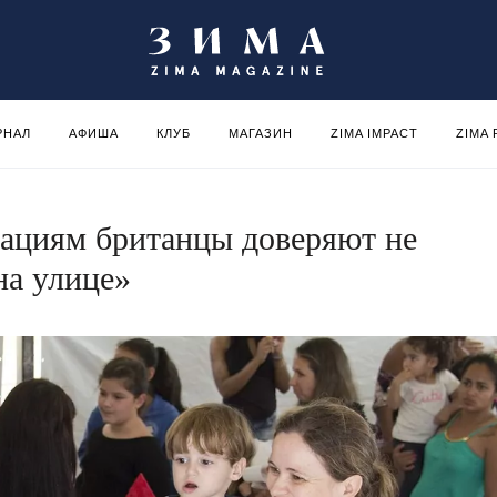
РНАЛ
АФИША
КЛУБ
МАГАЗИН
ZIMA IMPACT
ZIMA
зациям британцы доверяют не
на улице»