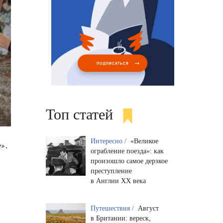
Топ статей
Интересно /
«Великое
».
ограбление поезда»: как
произошло самое дерзкое
преступление
в Англии XX века
Путешествия /
Август
в Британии: вереск,