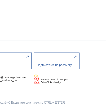
н
Подписаться на рассылку
ct@zimamagazine.com
We are proud to support
_feedback_bot
Gift of Life charity
ошибку? Выделите ее и нажмите CTRL + ENTER