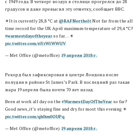
с 1949 года. В четверг воздух в столице прогрелся до 28
градусов и даже превысил эту отметку, сообщает BBC.
☀It is currently 28,8 °C at
@RAFNortholt
Not far from the all
time record for the UK April maximum temperature of 29,4 °C?
#warmestdayoftheyear
so far… ☀
pic.twitter.com/riYrWlWWUV
— Met Office (@metoffice)
19 апреля 2018 г.
Рекорд был зафиксирован в центре Лондона после
полудня в районе St James’s Park. В последний раз такая
жара 19 апреля была почти 70 лет назад.
Been at work all day on the
#WarmestDayOfTheYear
so far?
Good news, it’s staying fine and dry for most this evening ☀
pic.twitter.com/qh0im0OUPq
— Met Office (@metoffice)
19 апреля 2018 г.