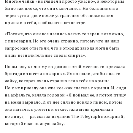
Многие чайки «выглядели просто ужасно», а некоторым
было так плохо, что они скончались. Но большинство
через сутки-двое после устранения обезвоживания
пришли в себя, сообщают в ветцентре.
«Похоже, что они все наелись каких-то зерен, возможно,
с пивоварни. Но это очень странно, потому что на наш
запрос нам ответили, что в отходах завода могли быть
лишь незначительные следы спирта».
По вызову к одному из домов в этой местности приехала
бригада из шести пожарных. Их позвали, чтобы спасти
чайку, которая очень странно вела себя на крыше.
Но к их приезду она уже кое-как слетела с крыши. И, сидя
на асфальте, качала головой. «Я поймал ее, а потом птицу
на меня вырвало. И от нее сильно воняло пивом, потом
она пыталась улететь и отхлестала меня крыльями
по лицу», — рассказал изданию The Telegraph пожарный,
который спас пьяную чайку.