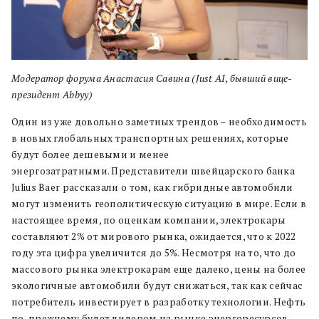
Модератор форума Анастасия Савина (Just AI, бывший вице-
президент Abbyy)
Один из уже довольно заметных трендов – необходимость
в новых глобальных транспортных решениях,
которые
будут более дешевыми и менее
энергозатратными.
Представители швейцарского банка
Julius Baer рассказали о том, как гибридные автомобили
могут изменить геополитическую ситуацию в мире.
Если в
настоящее время, по оценкам компании, электрокары
составляют 2% от мирового рынка, ожидается, что к 2022
году эта цифра увеличится до 5%. Несмотря на то, что до
массового рынка электрокарам еще далеко, цены на более
экологичные автомобили будут снижаться, так как сейчас
потребитель инвестирует в разработку технологии. Н
ефть
по-прежнему будет лидером на рынке энергоресурсов,