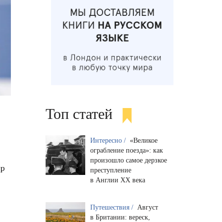
Топ статей
Интересно /
«Великое
ограбление поезда»: как
произошло самое дерзкое
тр
преступление
в Англии XX века
Путешествия /
Август
в Британии: вереск,
,