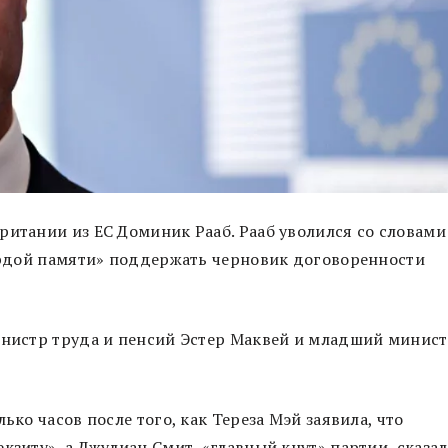
ритании из ЕС Доминик Рааб. Рааб уволился со словами
вердой памяти» поддержать черновик договоренности
министр труда и пенсий Эстер Маквей и младший минис
ько часов после того, как Тереза Мэй заявила, что
кзиту», а Джулиан Смит, «главный кнут» партии, сказал