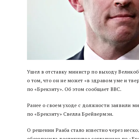
Ушел в отставку министр по выходу Великоб
о том, что он не может «в здравом уме и т
по «Брекзиту». Об этом сообщает BBC.
Ранее о своем уходе с должности заявили 
по «Брекзиту» Свелла Брейвермэн.
О решении Рааба стало известно через нескол
обезопасила достигнутое соглашение по «Бре