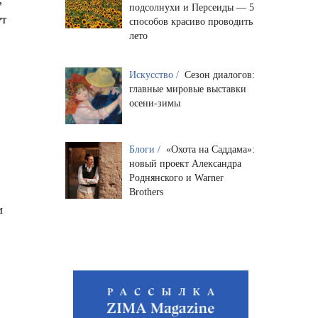
подсолнухи и Персеиды — 5
ут
способов красиво проводить
лето
Искусство /
Сезон диалогов:
главные мировые выставки
осени-зимы
Блоги /
«Охота на Саддама»:
новый проект Александра
Роднянского и Warner
Brothers
и