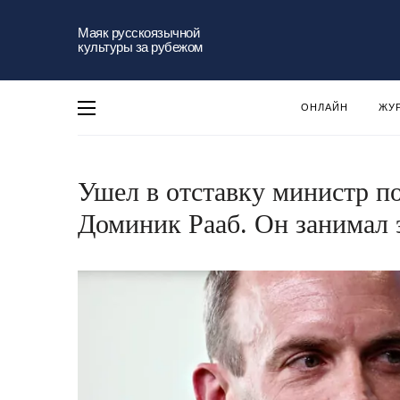
Маяк русскоязычной
культуры за рубежом
ОНЛАЙН
ЖУ
Ушел в отставку министр п
Доминик Рааб. Он занимал э