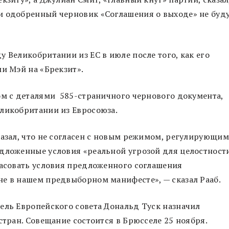
 одобренный черновик «Соглашения о выходе» не буд
 Великобритании из ЕС в июле после того, как его
ми Мэй на «Брекзит».
ом с деталями 585-страничного чернового документа,
еликобритании из Евросоюза.
казал, что не согласен с новым режимом, регулирующим
едложенные условия «реальной угрозой для целостност
ласовать условия предложенного соглашения
не в нашем предвыборном манифесте», — сказал Рааб.
ель Европейского совета Дональд Туск назначил
стран. Совещание состоится в Брюсселе 25 ноября.