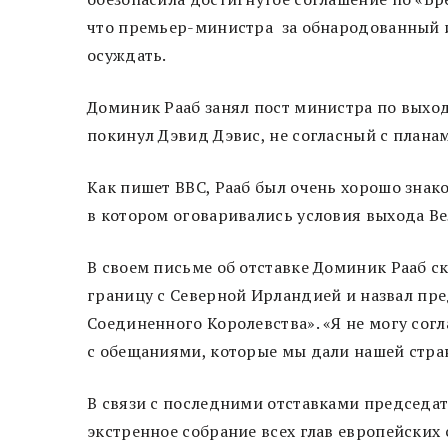
что премьер-министра за обнародованный и
осуждать.
Доминик Рааб занял пост министра по выходу
покинул Дэвид Дэвис, не согласный с плана
Как пишет BBC, Рааб был очень хорошо знак
в котором оговаривались условия выхода В
В своем письме об отставке Доминик Рааб с
границу с Северной Ирландией и назвал пр
Соединенного Королевства». «Я не могу сог
с обещаниями, которые мы дали нашей стра
В связи с последними отставками председат
экстренное собрание всех глав европейских 