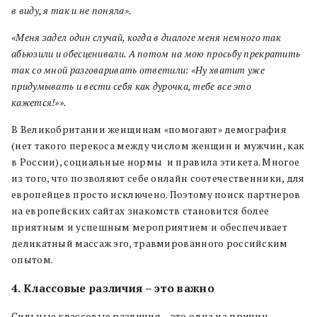
в виду, я так и не поняла».
«Меня задел один случай, когда в диалоге меня немного так
абьюзили и обесценивали. А потом на мою просьбу прекратить
так со мной разговаривать ответили: «Ну хватит уже
придумывать и вести себя как дурочка, тебе все это
кажется!»».
В Великобритании женщинам «помогают» демография
(нет такого перекоса между числом женщин и мужчин, как
в России), социальные нормы
и правила этикета. Многое
из того, что позволяют себе онлайн соотечественники, для
европейцев просто исключено. Поэтому поиск партнеров
на европейских сайтах знакомств становится более
приятным и успешным мероприятием и обеспечивает
деликатный массаж эго, травмированного российским
опытом.
4. Классовые различия – это важно
Сильные классовые различия – это одна из причин